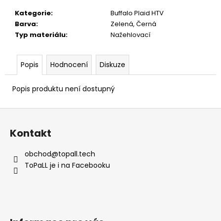
č
u
Kategorie
:
Buffalo Plaid HTV
j
Barva
:
Zelená, Černá
e
Typ materiálu
:
Nažehlovací
m
e
Popis
Hodnocení
Diskuze
Popis produktu není dostupný
Z
á
Kontakt
p
a
obchod
@
topall.tech
t
ToPaLL je i na Facebooku
í