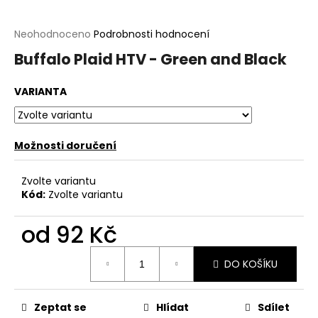
a
j
Průměrné
Neohodnoceno
Podrobnosti hodnocení
hodnocení
í
Buffalo Plaid HTV - Green and Black
produktu
t
je
?
0,0
VARIANTA
z
5
hvězdiček.
Možnosti doručení
HLEDAT
Zvolte variantu
Kód:
Zvolte variantu
D
od
92 Kč
o
Měrná
p
DO KOŠÍKU
cena:
o
r
u
Zeptat se
Hlídat
Sdílet