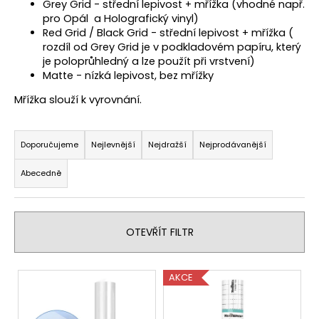
Grey Grid - střední lepivost + mřížka (vhodné např.
a
pro Opál a Holografický vinyl)
j
Red Grid / Black Grid - střední lepivost + mřížka (
rozdíl od Grey Grid je v podkladovém papíru, který
í
je poloprůhledný a lze použít při vrstvení)
t
Matte - nízká lepivost, bez mřížky
?
Mřížka slouží k vyrovnání.
Ř
a
Doporučujeme
Nejlevnější
Nejdražší
Nejprodávanější
z
HLEDAT
Abecedně
e
n
í
D
OTEVŘÍT FILTR
p
o
r
p
V
o
o
AKCE
r
ý
d
u
p
u