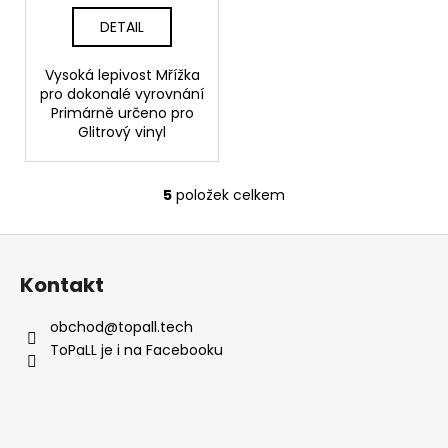
DETAIL
Vysoká lepivost Mřížka
pro dokonalé vyrovnání
Primárně určeno pro
Glitrový vinyl
5
položek celkem
O
v
Z
l
á
á
Kontakt
d
p
a
a
obchod
@
topall.tech
c
t
ToPaLL je i na Facebooku
í
í
p
r
v
k