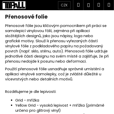
K
Přejít
Hledat
Náku
M
Přihlášen
CZK
na
o
obsah
Zpět
Zpět
košík
š
Přenosové folie
í
Přenosové fólie jsou klíčovým pomocníkem při práci se
C
k
samolepicí vinylovou fólií, zejména při aplikaci
o
složitějších designů, jako jsou nápisy, loga nebo
p
grafické motivy. Slouží k přenosu vyřezaných částí
o
vinylové fólie z podkladového papíru na požadovaný
povrch (např. sklo, stěnu, auto). Přenosová fólie udržuje
t
jednotlivé části designu na svém místě a zajišťuje, že při
ř
přenosu nedojde k posunu nebo deformaci.
e
Použití přenosové fólie usnadňuje správné umístění a
b
aplikaci vinylové samolepky, což je zvláště důležité u
u
vícevrstvých nebo detailních motivů.
j
Rozdělujeme je dle lepivosti:
e
t
Grid - mřížka
Yellow Grid - vysoká lepivost + mřížka (primárně
e
určeno pro glitrový vinyl)
n