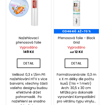
č
i
k
u
s
t
j
p
ů
e
r
m
e
o
OD
40 KČ
AŽ
–70 %
d
Nažehlovací
Přenosová folie - Black
u
přenosová folie
Grid
k
Vyprodáno
Vyprodáno
t
149 Kč
12 Kč
od
ů
DETAIL
DETAIL
Velikost 0,3 x 1,5m Při
Formátovaná role: 0,3 m
nažehlování HTV s vice
x X m délky dle počtu
barvami, všechny části
kusů (1 ks = 1 metr)
vašeho designu budou
Arch: 30,5 x 30 cm
efektivně držet
Mřížka pro dokonalé
pohromadě. Po
vyrovnání Kompatibilní
nažehlení se snadno
pro většinu typu vinylu...