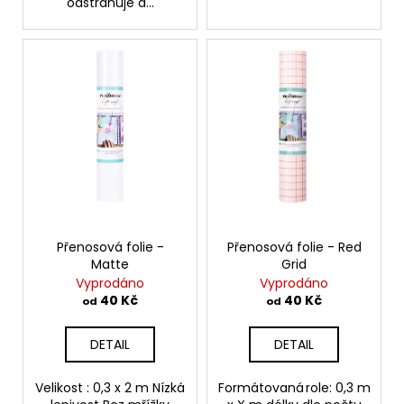
odstraňuje a...
Přenosová folie -
Přenosová folie - Red
Matte
Grid
Vyprodáno
Vyprodáno
40 Kč
40 Kč
od
od
DETAIL
DETAIL
Velikost : 0,3 x 2 m Nízká
Formátovaná role: 0,3 m