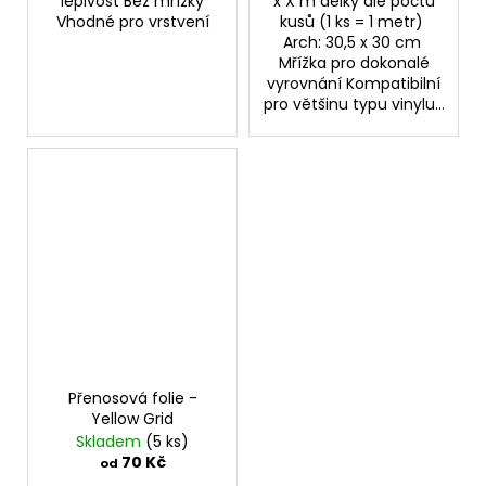
lepivost Bez mřížky
x X m délky dle počtu
Vhodné pro vrstvení
kusů (1 ks = 1 metr)
Arch: 30,5 x 30 cm
Mřížka pro dokonalé
vyrovnání Kompatibilní
pro většinu typu vinylu...
Přenosová folie -
Yellow Grid
Skladem
(5 ks)
70 Kč
od