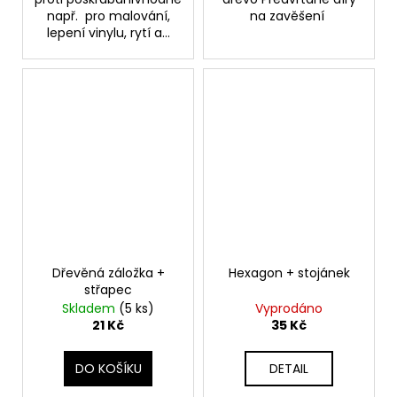
např. pro malování,
na zavěšení
lepení vinylu, rytí a...
Dřevěná záložka +
Hexagon + stojánek
střapec
Skladem
(5 ks)
Vyprodáno
21 Kč
35 Kč
DO KOŠÍKU
DETAIL