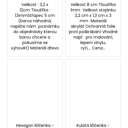
Velikost : 3,2 x
Velikost 8 cm Tloušťka
12cm Tloušťka :
1mm Velikost stojánku
1,5mmStřapec 5 cm
2,2 cm x 1,3 cm x 3
(barva náhodná,
mm Materiál
napište nám poznámku
akrylát Ochranná folie
do objednávky kterou
proti poškrábání Vhodné
barvu chcete a
např. pro malování,
pokusíme se
lepení vinylu,
vyhovět) Materiál dřevo
rytí,... Cena...
Hexagon klíčenka -
Kulatá klíčenka -