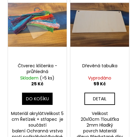
č
u
j
e
m
e
Čtverec klíčenka -
Dřevěná tabulka
průhledná
Skladem
(>5 ks)
Vyprodáno
25 Kč
59 Kč
DO KOŠÍKU
DETAIL
Materiál akrylátVelikost 5
Velikost
cm Řetízek + střapec je
20x10cm Tloušťka
součástí
2mm Hladký
balení Ochranná vrstva
povrch Materiál
proti poškrábániVhodné
dřevo Předvrtané díry