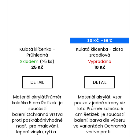
30 KČ
–66 %
Kulatá klíčenka -
Kulatá klíčenka - zlatá
Průhledná
zrcadlová
Skladem
(>5 ks)
Vyprodáno
25 Kč
10 Kč
DETAIL
DETAIL
Materiál akrylátPrůměr
Materiál akrylát, vzor
kolečka 5 cm Řetízek je
pouze z jedné strany viz
součástí
foto Průměr kolečka 5
balení Ochranná vrstva
cm Řetízek je součástí
proti poškrábániVhodné
balení, barva dle výběru
např. pro malování,
ve variantách Ochranná
lepení vinylu, rytí a...
vrstva proti...