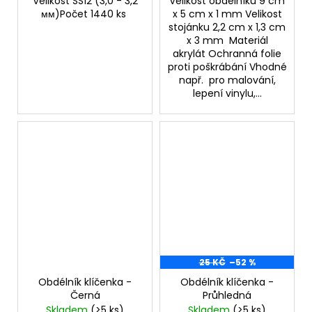
Velikost SS12 (3,0 - 3,2
Velikost obdélníku 9 cm
мм)Počet 1440 ks
x 5 cm x 1 mm Velikost
stojánku 2,2 cm x 1,3 cm
x 3 mm Materiál
akrylát Ochranná folie
proti poškrábání Vhodné
např. pro malování,
lepení vinylu,...
25 KČ
–52 %
Obdélník klíčenka -
Obdélník klíčenka -
Černá
Průhledná
Skladem
(>5 ks)
Skladem
(>5 ks)