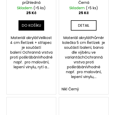
průhledná
Černá
Skladem
(>5 ks)
Skladem
(>5 ks)
25 Kč
25 Kč
DO KOŠÍKU
DETAIL
Materiál akrylátVelikost
Materiál akrylátPrůměr
4 cm Řetízek + střapec
kolečka 5 cm Řetízek je
je součástí
součástí balení, barva
balení Ochranná vrstva
dle výběru ve
proti poškrábániVhodné
variantáchOchranná
např. pro malování,
vrstva proti
lepení vinylu, rytí a...
poškrábániVhodné
např. pro malování,
lepení vinylu,...
Nikl Černý