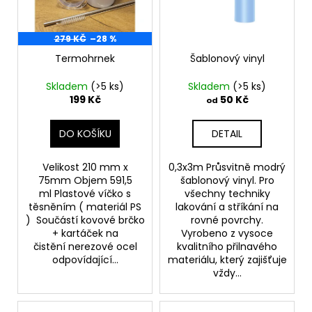
r
a
o
j
279 KČ
–28 %
d
í
Termohrnek
Šablonový vinyl
u
t
k
?
Skladem
(>5 ks)
Skladem
(>5 ks)
t
199 Kč
50 Kč
od
ů
DO KOŠÍKU
DETAIL
HLEDAT
Velikost 210 mm x
0,3x3m Průsvitně modrý
75mm Objem 591,5
šablonový vinyl. Pro
ml Plastové víčko s
všechny techniky
těsněním ( materiál PS
lakování a stříkání na
D
) Součástí kovové brčko
rovné povrchy.
+ kartáček na
Vyrobeno z vysoce
o
čistění nerezové ocel
kvalitního přilnavého
p
odpovídající...
materiálu, který zajišťuje
o
vždy...
r
u