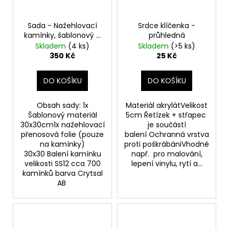
Sada - Nažehlovací
Srdce klíčenka -
kamínky, šablonový a
průhledná
přenosový materiál
Skladem
(4 ks)
Skladem
(>5 ks)
350 Kč
25 Kč
DO KOŠÍKU
DO KOŠÍKU
Obsah sady: 1x
Materiál akrylátVelikost
Šablonový materiál
5cm Řetízek + střapec
30x30cm1x nažehlovací
je součástí
přenosová folie (pouze
balení Ochranná vrstva
na kamínky)
proti poškrábániVhodné
30x30 Balení kamínku
např. pro malování,
velikosti SS12 cca 700
lepení vinylu, rytí a...
kamínků barva Crytsal
AB