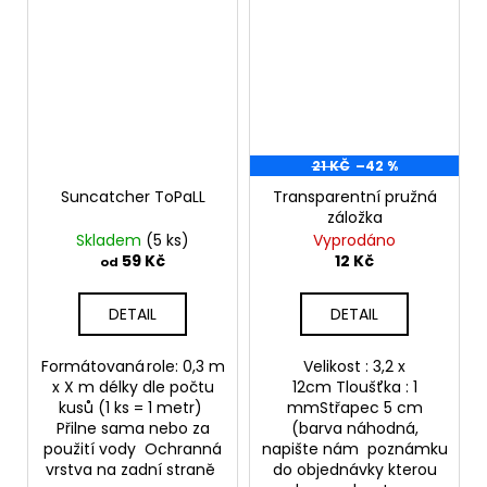
21 KČ
–42 %
Suncatcher ToPaLL
Transparentní pružná
záložka
Skladem
(5 ks)
Vyprodáno
59 Kč
12 Kč
od
DETAIL
DETAIL
Formátovaná role: 0,3 m
Velikost : 3,2 x
x X m délky dle počtu
12cm Tloušťka : 1
kusů (1 ks = 1 metr)
mmStřapec 5 cm
Přilne sama nebo za
(barva náhodná,
použití vody Ochranná
napište nám poznámku
vrstva na zadní straně
do objednávky kterou