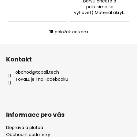
barvu chcete a
pokusíme se
vyhovět) Materiál akryl...
18
položek celkem
O
v
Z
l
á
á
Kontakt
d
p
a
a
obchod
@
topall.tech
c
t
ToPaLL je i na Facebooku
í
í
p
r
v
k
Informace pro vás
y
v
Doprava a platba
ý
Obchodní podmínky
p