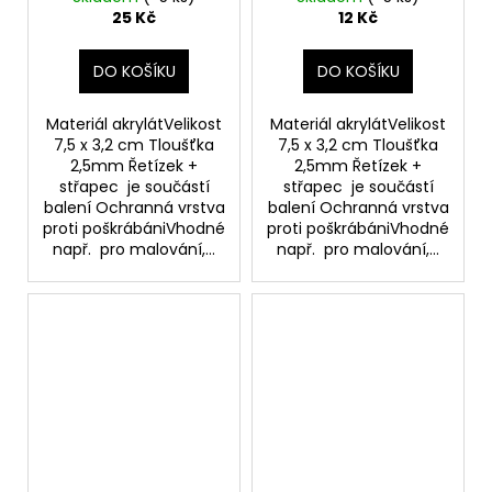
25 Kč
12 Kč
DO KOŠÍKU
DO KOŠÍKU
Materiál akrylátVelikost
Materiál akrylátVelikost
7,5 x 3,2 cm Tloušťka
7,5 x 3,2 cm Tloušťka
2,5mm Řetízek +
2,5mm Řetízek +
střapec je součástí
střapec je součástí
balení Ochranná vrstva
balení Ochranná vrstva
proti poškrábániVhodné
proti poškrábániVhodné
např. pro malování,...
např. pro malování,...