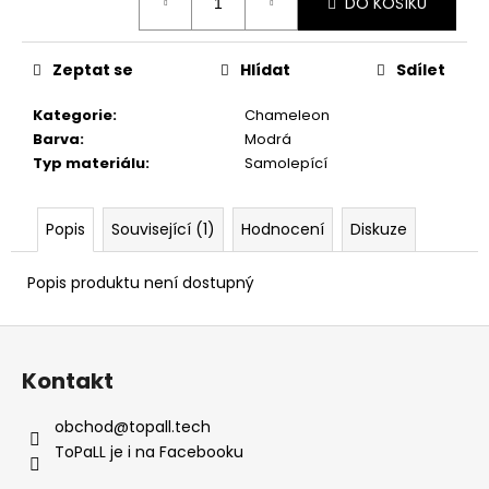
č
DO KOŠÍKU
cena:
u
j
Zeptat se
Hlídat
Sdílet
e
m
Kategorie
:
Chameleon
e
Barva
:
Modrá
Typ materiálu
:
Samolepící
Popis
Související (1)
Hodnocení
Diskuze
Popis produktu není dostupný
Z
á
Kontakt
p
a
obchod
@
topall.tech
t
ToPaLL je i na Facebooku
í