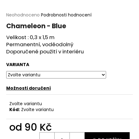
a
j
Průměrné
Neohodnoceno
Podrobnosti hodnocení
hodnocení
í
Chameleon - Blue
produktu
t
je
Velikost : 0,3 x 1,5 m
?
0,0
Permanentní, voděodolný
z
5
Doporučené použití v interiéru
hvězdiček.
VARIANTA
HLEDAT
Možnosti doručení
D
Zvolte variantu
o
Kód:
Zvolte variantu
p
o
od
90 Kč
r
u
Měrná