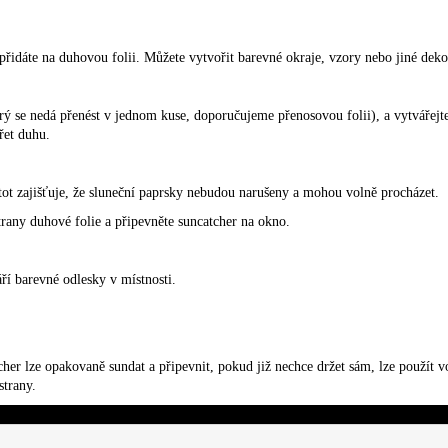
é přidáte na duhovou folii. Můžete vytvořit barevné okraje, vzory nebo jiné dek
terý se nedá přenést v jednom kuse, doporučujeme přenosovou folii), a vytvářej
řet duhu.
tot zajišťuje, že sluneční paprsky nebudou narušeny a mohou volně procházet.
trany duhové folie a připevněte suncatcher na okno.
áří barevné odlesky v místnosti.
cher lze opakovaně sundat a připevnit, pokud již nechce držet sám, lze použít v
strany.