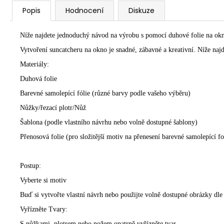
Popis
Hodnocení
Diskuze
Níže najdete jednoduchý návod na výrobu s pomocí duhové folie na ok
Vytvoření suncatcheru na okno je snadné, zábavné a kreativní. Níže na
Materiály:
Duhová folie
Barevné samolepící fólie (různé barvy podle vašeho výběru)
Nůžky/řezací plotr/Nůž
Šablona (podle vlastního návrhu nebo volně dostupné šablony)
Přenosová folie (pro složitější motiv na přenesení barevné samolepící fo
Postup:
Vyberte si motiv
Buď si vytvořte vlastní návrh nebo použijte volně dostupné obrázky dle
Vyřízněte Tvary:
S nůžkami, plotrem nebo nožem opatrně vyřízněte tvar.