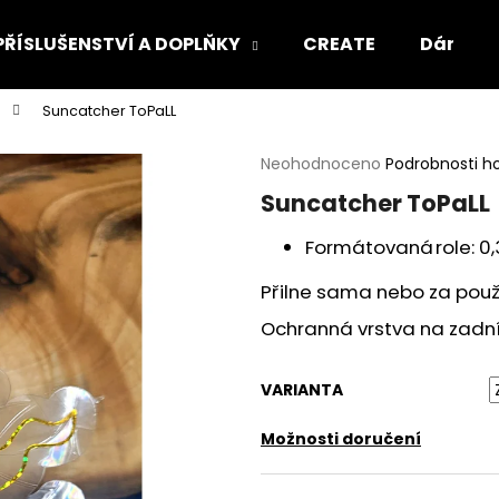
PŘÍSLUŠENSTVÍ A DOPLŇKY
CREATE
Dárkový
Suncatcher ToPaLL
Co potřebujete najít?
Průměrné
Neohodnoceno
Podrobnosti h
hodnocení
Suncatcher ToPaLL
produktu
HLEDAT
je
Formátovaná role: 0,3
0,0
z
Přilne sama nebo za použ
5
Doporučujeme
hvězdiček.
Ochranná vrstva na zadn
VARIANTA
Možnosti doručení