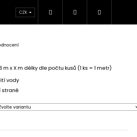
Hledat
Přihlášení
Nákupní
 poukaz
BLEŠÍ TRH🛍️
Doprava a platba
K
CZK
košík
odnocení
 m x X m délky dle počtu kusů (1 ks = 1 metr)
ití vody
í straně