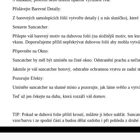
Přidávejte Barevné Detaily:
Z barevných samolepících fólií vytvořte detaily ( u nás sluníčko), kter
Sestavte Suncatcher:
Přilepte váš barevný motiv na duhovou folii (na složitější motiv, ten k
vkusu. Doporučujeme příliš nepřekrývat duhovou folii aby mohla vytvá
Připevněte na Okno:
Suncatcher by měl být umístěn na čisté okno. Odstranění prachu a nečis
Jakmile je váš suncatcher hotový, odstraňte ochrannou vrstvu ze zadní s
Pozorujte Efekty:
Umístěte suncatcher na slunné místo a pozorujte, jak láme světlo a vytv
Teď už jen čekejte na duhu, která rozzáří váš domov.
TIP: Pokud se duhová folie příliš kroutí, můžete ji lehce nahřát. Suncat
vzor/barvu i ze spodní části a budou dělat ozdobu i při pohledu z druhé 
Z