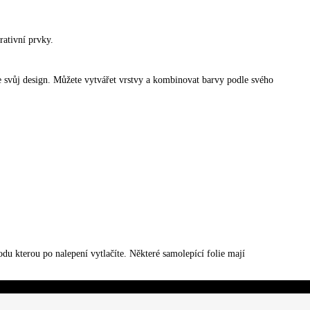
orativní prvky.
te svůj design. Můžete vytvářet vrstvy a kombinovat barvy podle svého
odu kterou po nalepení vytlačíte. Některé samolepící folie mají