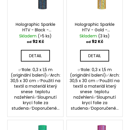
r
a
o
j
d
í
Holographic Sparkle
Holographic Sparkle
u
t
HTV - Black -
HTV - Gold -
k
Nažehlovací vinylová
Nažehlovací vinylová
?
Skladem
(>5 ks)
Skladem
(3 ks)
t
folie
folie
92 Kč
92 Kč
od
od
ů
DETAIL
DETAIL
HLEDAT
✅Role: 0,3 x 1,5 m
✅Role: 0,3 x 1,5 m
(originální balení)✅Arch:
(originální balení)✅Arch:
30,5 x 30 cm ✅Použití na
30,5 x 30 cm ✅Použití na
textil a materiál který
textil a materiál který
D
snese teplotu
snese teplotu
nažehlení✅Sloupnutí
nažehlení✅Sloupnutí
o
krycí folie za
krycí folie za
p
studena✅Doporučené...
studena✅Doporučené...
o
r
u