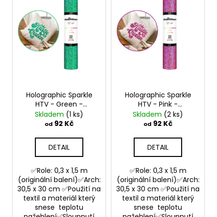
č
u
j
e
m
e
Holographic Sparkle
Holographic Sparkle
HTV - Green -
HTV - Pink -
Nažehlovací vinylová
Nažehlovací vinylová
Skladem
(1 ks)
Skladem
(2 ks)
folie
folie
92 Kč
92 Kč
od
od
DETAIL
DETAIL
✅Role: 0,3 x 1,5 m
✅Role: 0,3 x 1,5 m
(originální balení)✅Arch:
(originální balení)✅Arch:
30,5 x 30 cm ✅Použití na
30,5 x 30 cm ✅Použití na
textil a materiál který
textil a materiál který
snese teplotu
snese teplotu
nažehlení✅Sloupnutí
nažehlení✅Sloupnutí