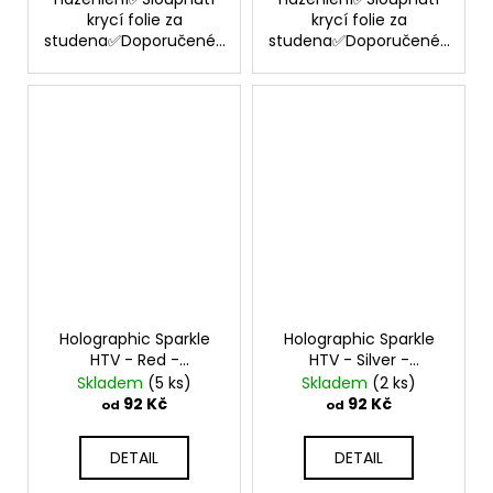
krycí folie za
krycí folie za
studena✅Doporučené...
studena✅Doporučené...
Holographic Sparkle
Holographic Sparkle
HTV - Red -
HTV - Silver -
Nažehlovací vinylová
Nažehlovací vinylová
Skladem
(5 ks)
Skladem
(2 ks)
folie
folie
92 Kč
92 Kč
od
od
DETAIL
DETAIL