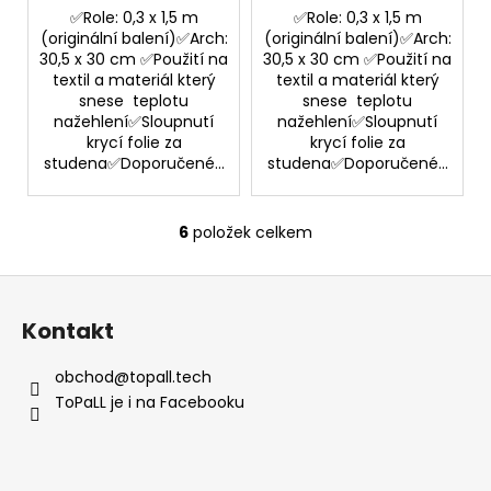
✅Role: 0,3 x 1,5 m
✅Role: 0,3 x 1,5 m
(originální balení)✅Arch:
(originální balení)✅Arch:
30,5 x 30 cm ✅Použití na
30,5 x 30 cm ✅Použití na
textil a materiál který
textil a materiál který
snese teplotu
snese teplotu
nažehlení✅Sloupnutí
nažehlení✅Sloupnutí
krycí folie za
krycí folie za
studena✅Doporučené...
studena✅Doporučené...
6
položek celkem
O
v
Z
l
á
á
Kontakt
d
p
a
a
obchod
@
topall.tech
c
t
ToPaLL je i na Facebooku
í
í
p
r
v