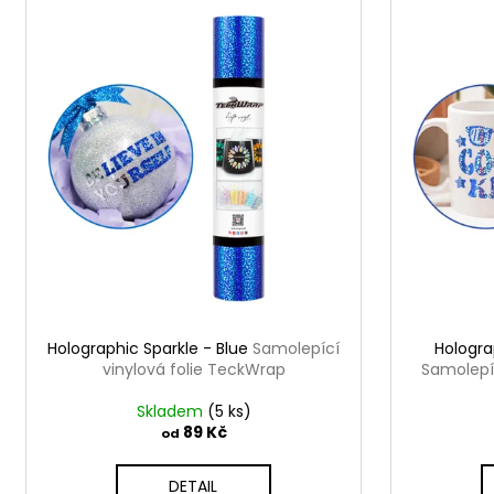
r
ý
o
p
d
i
u
s
k
p
t
r
ů
o
d
u
k
t
ů
Holographic Sparkle - Blue
Samolepící
Hologra
vinylová folie TeckWrap
Samolepíc
Skladem
(5 ks)
89 Kč
od
DETAIL