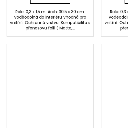
Role: 0,3 x 1,5 m Arch: 30,5 x 30 cm
Role: 0,3
Voděodolná do interiéru Vhodná pro
Voděodoln
vnitřní Ochranná vrstva Kompatibilita s
vnitřní Och
přenosovu folií ( Matte,...
přen