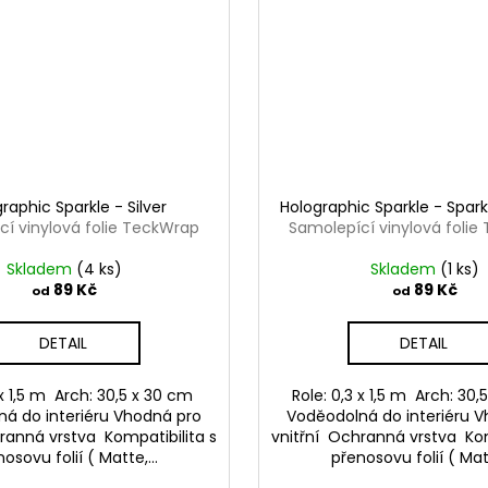
raphic Sparkle - Silver
Holographic Sparkle - Spar
í vinylová folie TeckWrap
Samolepící vinylová foli
Skladem
(4 ks)
Skladem
(1 ks)
89 Kč
89 Kč
od
od
DETAIL
DETAIL
 x 1,5 m Arch: 30,5 x 30 cm
Role: 0,3 x 1,5 m Arch: 30
á do interiéru Vhodná pro
Voděodolná do interiéru 
ranná vrstva Kompatibilita s
vnitřní Ochranná vrstva Kom
osovu folií ( Matte,...
přenosovu folií ( Matt