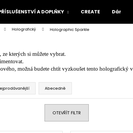
PŘÍSLUŠENSTVÍ A DOPLŇKY
CREATE
Dárkový
Holografický
Holographic Sparkle
Co potřebujete najít?
ze kterých si můžete vybrat. 
HLEDAT
imentovat. 
ového, možná budete chtít vyzkoušet tento holografický v
Doporučujeme
ejprodávanější
Abecedně
OTEVŘÍT FILTR