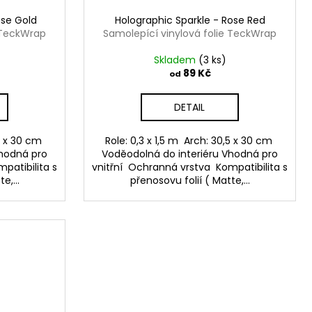
ose Gold
Holographic Sparkle - Rose Red
e TeckWrap
Samolepící vinylová folie TeckWrap
Skladem
(3 ks)
89 Kč
od
DETAIL
,5 x 30 cm
Role: 0,3 x 1,5 m Arch: 30,5 x 30 cm
Vhodná pro
Voděodolná do interiéru Vhodná pro
patibilita s
vnitřní Ochranná vrstva Kompatibilita s
e,...
přenosovu folií ( Matte,...