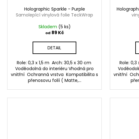
Holographic Sparkle - Purple
Holograph
Samolepící vinylová folie TeckWrap
vin
Skladem
(5 ks)
89 Kč
od
DETAIL
Role: 0,3 x 1,5 m Arch: 30,5 x 30 cm
Role: 0,3
Voděodolná do interiéru Vhodná pro
Voděodoln
vnitřní Ochranná vrstva Kompatibilita s
vnitřní Och
přenosovu folií ( Matte,...
přen