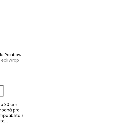
kle Rainbow
e TeckWrap
,5 x 30 cm
Vhodná pro
patibilita s
e,...