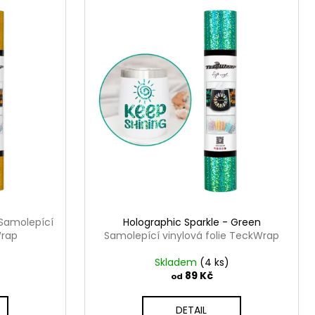
Samolepící
Holographic Sparkle - Green
Wrap
Samolepící vinylová folie TeckWrap
Skladem
(4 ks)
89 Kč
od
DETAIL