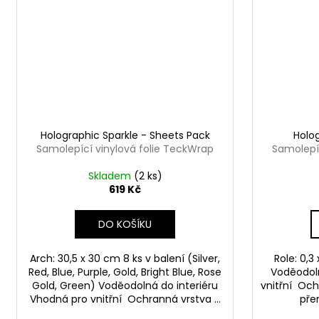
Holographic Sparkle - Sheets Pack
Holog
Samolepící vinylová folie TeckWrap
Samolepíc
Skladem
(2 ks)
619 Kč
DO KOŠÍKU
Arch: 30,5 x 30 cm 8 ks v balení (Silver,
Role: 0,3
Red, Blue, Purple, Gold, Bright Blue, Rose
Voděodoln
Gold, Green) Voděodolná do interiéru
vnitřní Och
Vhodná pro vnitřní Ochranná vrstva ...
přen