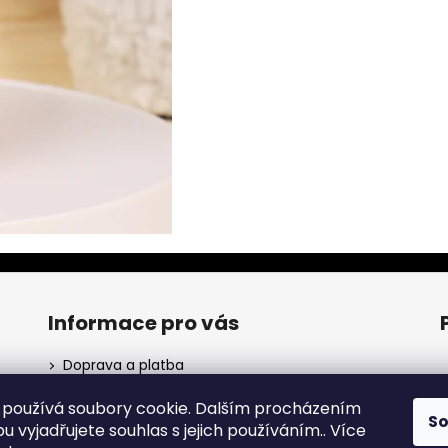
u
Informace pro vás
Doprava a platba
Obchodní podmínky
používá soubory cookie. Dalším procházením
Podmínky ochrany osobních údajů
S
ho
 vyjadřujete souhlas s jejich používáním.. Více