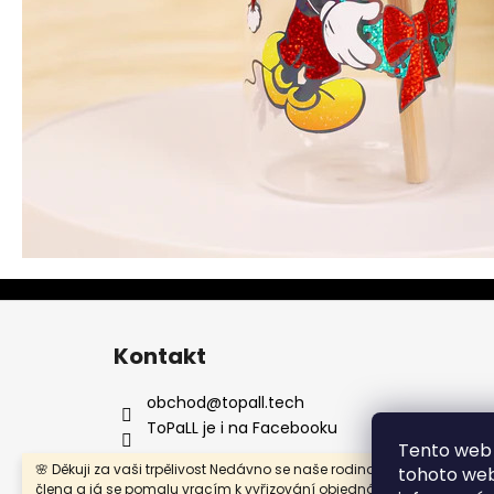
Z
á
Kontakt
p
a
obchod
@
topall.tech
t
ToPaLL je i na Facebooku
Tento web 
í
🌸 Děkuji za vaši trpělivost Nedávno se naše rodina rozrostla o nové
tohoto webu
člena a já se pomalu vracím k vyřizování objednávek. Prosím vás