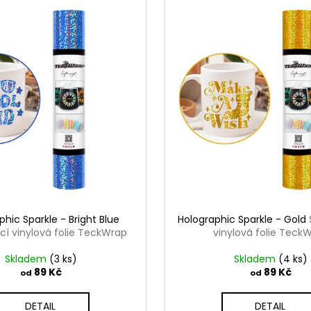
phic Sparkle - Bright Blue
Holographic Sparkle - Gold
í vinylová folie TeckWrap
vinylová folie Teck
Skladem
(3 ks)
Skladem
(4 ks)
89 Kč
89 Kč
od
od
DETAIL
DETAIL