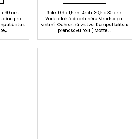
,5 x 30 cm
Role: 0,3 x 1,5 m Arch: 30,5 x 30 cm
Vhodná pro
Voděodolná do interiéru Vhodná pro
patibilita s
vnitřní Ochranná vrstva Kompatibilita s
e,...
přenosovu folií ( Matte,...