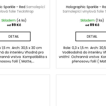
ic Sparkle - Red
Samolepící
Holographic Sparkle - R
ylová folie TeckWrap
Samolepící vinylová foli
Skladem
(4 ks)
Skladem
(1 ks)
89 Kč
89 Kč
od
od
DETAIL
DETAIL
 x 1,5 m Arch: 30,5 x 30 cm
Role: 0,3 x 1,5 m Arch: 30
á do interiéru Vhodná pro
Voděodolná do interiéru 
ranná vrstva Kompatibilita s
vnitřní Ochranná vrstva Kom
osovu folií ( Matte,...
přenosovu folií ( Matt