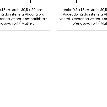
 x 1,5 m Arch: 30,5 x 30 cm
Role: 0,3 x 1,5 m Arch: 30
á do interiéru Vhodná pro
Voděodolná do interiéru 
ranná vrstva Kompatibilita s
vnitřní Ochranná vrstva Kom
osovu folií ( Matte,...
přenosovu folií ( Matt