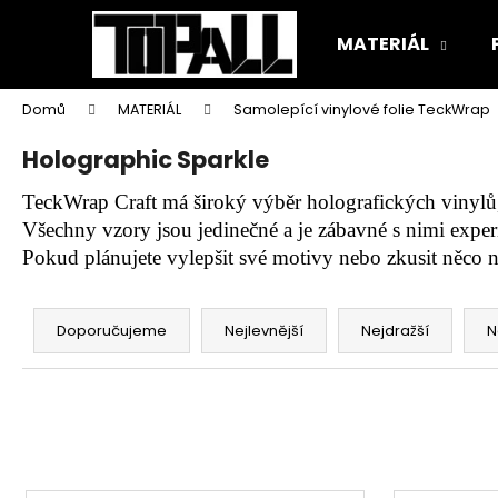
K
Přejít
na
o
MATERIÁL
obsah
Zpět
Zpět
š
do
do
í
Domů
MATERIÁL
Samolepící vinylové folie TeckWrap
k
obchodu
obchodu
Holographic Sparkle
TeckWrap Craft má široký výběr holografických vinylů, 
Všechny vzory jsou jedinečné a je zábavné s nimi exper
Pokud plánujete vylepšit své motivy nebo zkusit něco n
Ř
a
Doporučujeme
Nejlevnější
Nejdražší
N
z
e
n
í
p
V