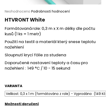
a
j
Průměrné
Neohodnoceno
Podrobnosti hodnocení
hodnocení
í
HTVRONT White
produktu
t
je
Formátovaná role: 0,3 m x X m délky dle počtu
?
0,0
kusů (1 ks = 1 metr)
z
5
Použití na textil a materiál který snese teplotu
hvězdiček.
nažehlení
Sloupnutí krycí fólie za studena
HLEDAT
Doporučené nastavení teploty a času pro
nažehlení : 149 °C / 10 - 15 sekund
D
o
p
VARIANTA
o
r
u
Možnosti doručení