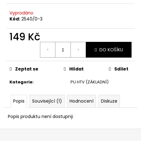
č
u
Vyprodáno
j
Kód:
2540/0-3
e
m
149 Kč
e
Měrná
DO KOŠÍKU
cena:
Zeptat se
Hlídat
Sdílet
Kategorie
:
PU HTV (ZÁKLADNÍ)
Popis
Související (1)
Hodnocení
Diskuze
Popis produktu není dostupný
Z
á