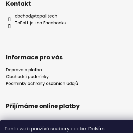
Kontakt
p
a
obchod
@
topall.tech
t
ToPaLL je i na Facebooku
í
Informace pro vás
Doprava a platba
Obchodní podmínky
Podmínky ochrany osobních údajů
Přijímáme online platby
Tento web používá soubory cookie. Dalším