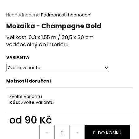
a
j
Průměrné
Neohodnoceno
Podrobnosti hodnocení
hodnocení
í
Mozaika - Champagne Gold
produktu
t
je
Velikost: 0,3 x 1,55 m / 30,5 x 30 cm
?
0,0
voděodolný do interiéru
z
5
hvězdiček.
VARIANTA
HLEDAT
Možnosti doručení
Zvolte variantu
D
Kód:
Zvolte variantu
o
p
od
90 Kč
o
r
Měrná
u
DO KOŠÍKU
cena: