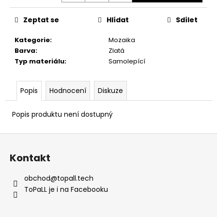
č
u
Zeptat se
Hlídat
Sdílet
j
e
Kategorie
:
Mozaika
m
Barva
:
Zlatá
e
Typ materiálu
:
Samolepící
Popis
Hodnocení
Diskuze
Popis produktu není dostupný
Z
á
Kontakt
p
a
obchod
@
topall.tech
t
ToPaLL je i na Facebooku
í