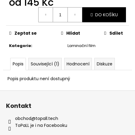
od
145 Kč
č
u
Měrná
j
DO KOŠÍKU
cena:
e
m
e
Zeptat se
Hlídat
Sdílet
Kategorie
:
Laminační film
Popis
Související (1)
Hodnocení
Diskuze
Popis produktu není dostupný
Z
á
Kontakt
p
a
obchod
@
topall.tech
t
ToPaLL je i na Facebooku
í