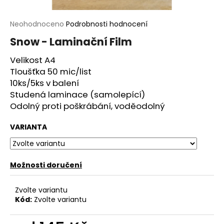
a
j
Průměrné
Neohodnoceno
Podrobnosti hodnocení
hodnocení
í
Snow - Laminační Film
produktu
t
je
Velikost A4
?
0,0
Tloušťka 50 mic/list
z
5
10ks/5ks v balení
hvězdiček.
Studená laminace (samolepící)
Odolný proti poškrábání, voděodolný
HLEDAT
VARIANTA
D
Možnosti doručení
o
p
Zvolte variantu
o
Kód:
Zvolte variantu
r
u