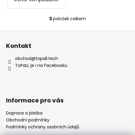
3
položek celkem
O
v
Z
l
á
á
Kontakt
d
p
a
a
obchod
@
topall.tech
c
t
ToPaLL je i na Facebooku
í
í
p
r
v
k
Informace pro vás
y
v
Doprava a platba
ý
Obchodní podmínky
p
i
Podmínky ochrany osobních údajů
s