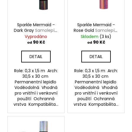
r
a
o
j
d
í
Sparkle Mermaid -
Sparkle Mermaid -
u
t
Dark Gray
Samolepící
Rose Gold
Samolepící
k
vinylová folie
vinylová folie
?
Vyprodáno
Skladem
(3 ks)
t
TeckWrap
TeckWrap
90 Kč
90 Kč
od
od
ů
DETAIL
DETAIL
HLEDAT
Role: 0,3 x 1,5 m Arch:
Role: 0,3 x 1,5 m Arch:
30,5 x 30 cm
30,5 x 30 cm
Permanentní lepidlo
Permanentní lepidlo
Voděodolná Vhodná
Voděodolná Vhodná
D
pro vnitřní i venkovní
pro vnitřní i venkovní
použití Ochranná
použití Ochranná
o
vrstva Kompatibilita...
vrstva Kompatibilita...
p
o
r
u