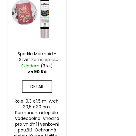
č
u
j
e
m
e
Sparkle Mermaid -
Silver
Samolepící
vinylová folie
Skladem
(3 ks)
TeckWrap
90 Kč
od
DETAIL
Role: 0,3 x 1,5 m Arch:
30,5 x 30 cm
Permanentní lepidlo
Voděodolná Vhodná
pro vnitřní i venkovní
použití Ochranná
vrstva Kompatibilita...