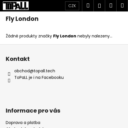
K
Přejít
Hledat
Náku
M
Přihlášen
CZK
na
o
obsah
Zpět
Zpět
košík
š
Fly London
í
C
k
Žádné produkty značky
Fly London
nebyly nalezeny...
o
p
Z
o
á
Kontakt
t
p
ř
a
obchod
@
topall.tech
e
t
ToPaLL je i na Facebooku
b
í
u
j
e
Informace pro vás
t
e
Doprava a platba
n