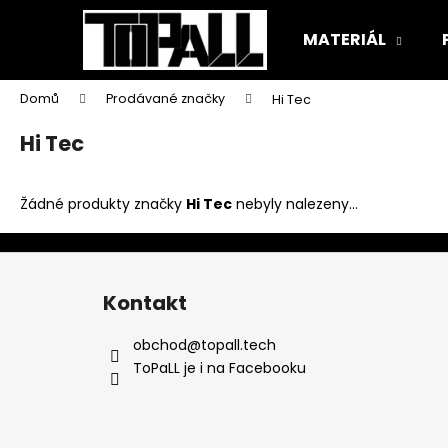
K
Přejít
na
o
MATERIÁL
obsah
Zpět
Zpět
š
do
do
í
Domů
Prodávané značky
Hi Tec
k
obchodu
obchodu
Hi Tec
Žádné produkty značky
Hi Tec
nebyly nalezeny...
Z
á
Kontakt
p
a
obchod
@
topall.tech
t
ToPaLL je i na Facebooku
í