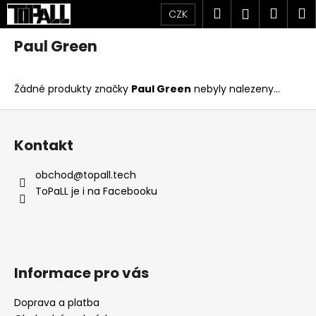
K
Přejít
Hledat
Náku
M
Přihlášen
CZK
na
o
obsah
Zpět
Zpět
košík
š
Paul Green
í
C
k
Žádné produkty značky
Paul Green
nebyly nalezeny...
o
p
Z
o
á
Kontakt
t
p
ř
a
obchod
@
topall.tech
e
t
ToPaLL je i na Facebooku
b
í
u
j
e
Informace pro vás
t
e
Doprava a platba
n