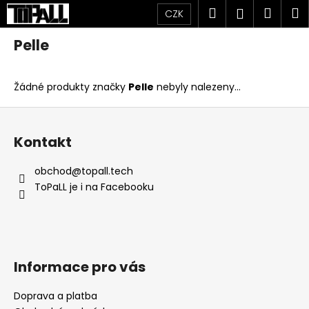
K
Přejít
Hledat
Náku
M
Přihlášen
CZK
na
o
obsah
Zpět
Zpět
košík
š
Pelle
í
C
k
Žádné produkty značky
Pelle
nebyly nalezeny...
o
p
Z
o
á
Kontakt
t
p
ř
a
obchod
@
topall.tech
e
t
ToPaLL je i na Facebooku
b
í
u
j
e
Informace pro vás
t
e
Doprava a platba
n