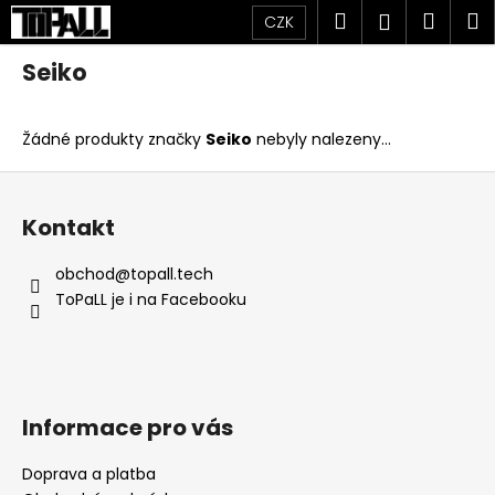
K
Přejít
Hledat
Náku
M
Přihlášen
CZK
na
o
obsah
Zpět
Zpět
košík
š
Seiko
í
C
k
Žádné produkty značky
Seiko
nebyly nalezeny...
o
p
Z
o
á
Kontakt
t
p
ř
a
obchod
@
topall.tech
e
t
ToPaLL je i na Facebooku
b
í
u
j
e
Informace pro vás
t
e
Doprava a platba
n