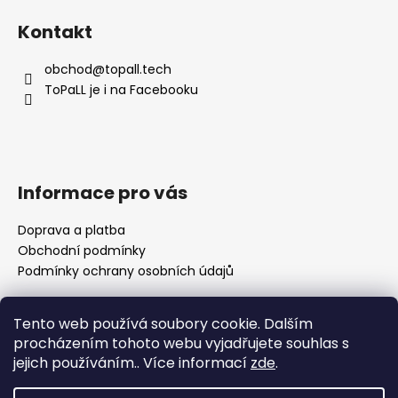
l
á
á
Kontakt
d
p
a
a
obchod
@
topall.tech
c
t
ToPaLL je i na Facebooku
í
í
p
r
v
k
Informace pro vás
y
v
Doprava a platba
ý
Obchodní podmínky
p
i
Podmínky ochrany osobních údajů
s
u
Tento web používá soubory cookie. Dalším
Přijímáme online platby
procházením tohoto webu vyjadřujete souhlas s
jejich používáním.. Více informací
zde
.
🌸 Děkuji za vaši trpělivost Nedávno se naše rodina
rozrostla o nového člena a já se pomalu vracím k