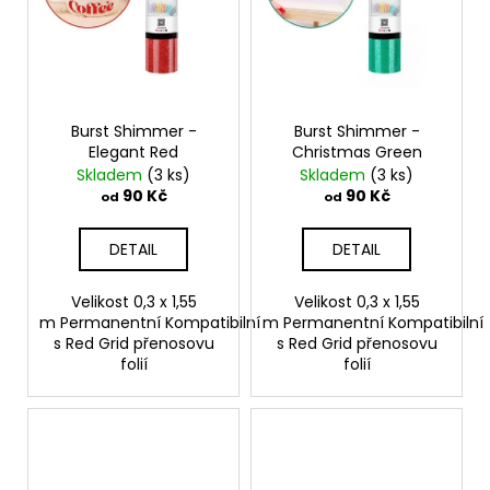
č
u
j
e
m
e
Burst Shimmer -
Burst Shimmer -
Elegant Red
Christmas Green
Skladem
(3 ks)
Skladem
(3 ks)
90 Kč
90 Kč
od
od
DETAIL
DETAIL
Velikost 0,3 x 1,55
Velikost 0,3 x 1,55
m Permanentní Kompatibilní
m Permanentní Kompatibilní
s Red Grid přenosovu
s Red Grid přenosovu
folií
folií