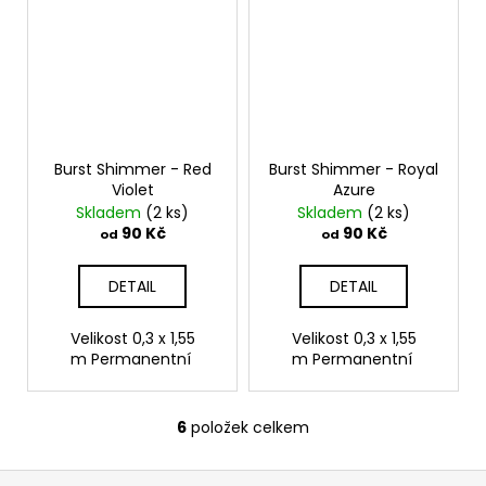
Burst Shimmer - Red
Burst Shimmer - Royal
Violet
Azure
Skladem
(2 ks)
Skladem
(2 ks)
90 Kč
90 Kč
od
od
DETAIL
DETAIL
Velikost 0,3 x 1,55
Velikost 0,3 x 1,55
m Permanentní
m Permanentní
6
položek celkem
O
v
Z