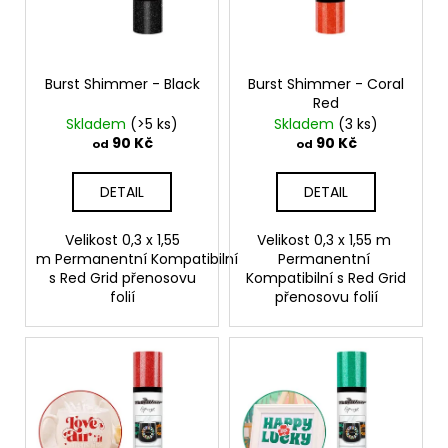
r
a
o
j
d
í
Burst Shimmer - Black
Burst Shimmer - Coral
u
t
Red
k
?
Skladem
(>5 ks)
Skladem
(3 ks)
t
90 Kč
90 Kč
od
od
ů
DETAIL
DETAIL
HLEDAT
Velikost 0,3 x 1,55
Velikost 0,3 x 1,55 m
m Permanentní Kompatibilní
Permanentní
s Red Grid přenosovu
Kompatibilní s Red Grid
folií
přenosovu folií
D
o
p
o
r
u