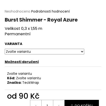
a
j
Průměrné
Neohodnoceno
Podrobnosti hodnocení
hodnocení
í
Burst Shimmer - Royal Azure
produktu
t
je
Velikost 0,3 x 1,55 m
?
0,0
Permanentní
z
5
hvězdiček.
VARIANTA
HLEDAT
Možnosti doručení
Zvolte variantu
D
Kód:
Zvolte variantu
o
Značka:
TeckWrap
p
o
od
90 Kč
r
u
Měrná
DO KOŠÍKU