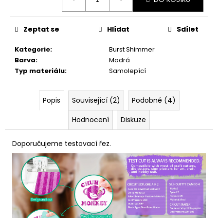
č
cena:
u
j
Zeptat se
Hlídat
Sdílet
e
m
Kategorie
:
Burst Shimmer
e
Barva
:
Modrá
Typ materiálu
:
Samolepící
Popis
Související (2)
Podobné (4)
Hodnocení
Diskuze
Doporučujeme testovací řez.