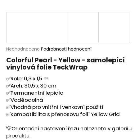
a
j
í
t
?
Průměrné
Neohodnoceno
Podrobnosti hodnocení
hodnocení
Colorful Pearl - Yellow - samolepící
produktu
vinylová folie TeckWrap
je
HLEDAT
0,0
✅Role: 0,3 x 1,5 m
z
5
✅Arch: 30,5 x 30 cm
hvězdiček.
✅Permanentní lepidlo
D
✅Voděodolná
o
✅Vhodná pro vnitřní i venkovní použití
p
✅Kompatibilita s přenosovu folií
Yellow Grid
o
r
💡Orientační nastavení řezu naleznete v galerii u
u
produktu.