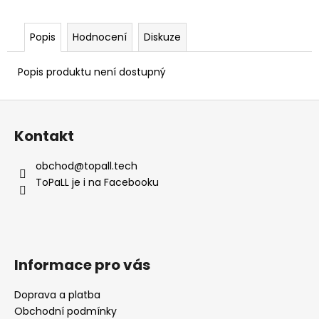
Popis
Hodnocení
Diskuze
Popis produktu není dostupný
Z
á
Kontakt
p
a
obchod
@
topall.tech
t
ToPaLL je i na Facebooku
í
Informace pro vás
Doprava a platba
Obchodní podmínky