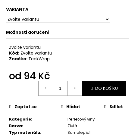
č
u
VARIANTA
j
e
m
Možnosti doručení
e
Zvolte variantu
Kód:
Zvolte variantu
Značka:
TeckWrap
od
94 Kč
Měrná
DO KOŠÍKU
cena:
Zeptat se
Hlídat
Sdílet
Kategorie
:
Perleťový vinyl
Barva
:
Žlutá
Typ materiálu
:
Samolepící