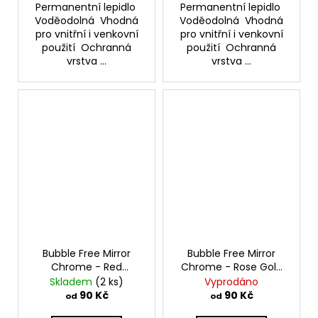
Permanentní lepidlo
Permanentní lepidlo
Voděodolná Vhodná
Voděodolná Vhodná
pro vnitřní i venkovní
pro vnitřní i venkovní
použití Ochranná
použití Ochranná
vrstva ...
vrstva ...
Bubble Free Mirror
Bubble Free Mirror
Chrome - Red
Chrome - Rose Gold
Samolepící vinylová
Samolepící vinylová
Skladem
(2 ks)
Vyprodáno
folie TeckWrap
folie TeckWrap
90 Kč
90 Kč
od
od