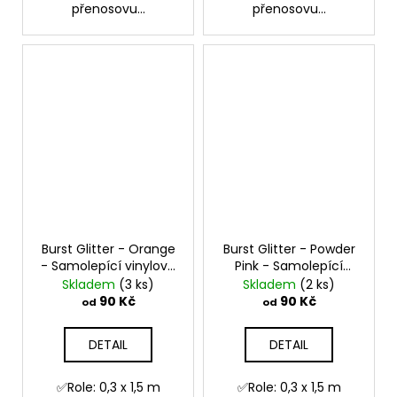
přenosovu...
přenosovu...
Burst Glitter - Orange
Burst Glitter - Powder
- Samolepící vinylová
Pink - Samolepící
folie
vinylová folie
Skladem
(3 ks)
Skladem
(2 ks)
90 Kč
90 Kč
od
od
DETAIL
DETAIL
✅Role: 0,3 x 1,5 m
✅Role: 0,3 x 1,5 m