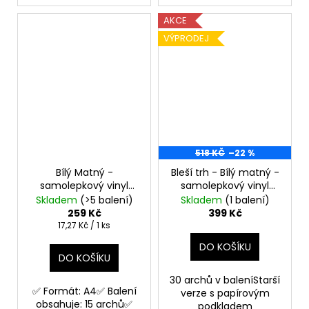
AKCE
VÝPRODEJ
518 KČ
–22 %
Bílý Matný -
Bleší trh - Bílý matný -
samolepkový vinyl
samolepkový vinyl
Samolepící materiál
TeckWrap 30 Archů
Skladem
(>5 balení)
Skladem
(1 balení)
na výrobu samolepek
259 Kč
399 Kč
Měrná
17,27 Kč / 1 ks
cena:
DO KOŠÍKU
DO KOŠÍKU
30 archů v baleníStarší
✅ Formát: A4✅ Balení
verze s papírovým
obsahuje: 15 archů✅
podkladem