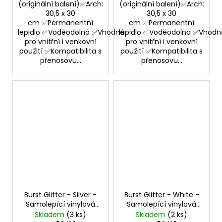
(originální balení)✅Arch:
(originální balení)✅Arch:
30,5 x 30
30,5 x 30
cm ✅Permanentní
cm ✅Permanentní
lepidlo ✅Voděodolná ✅Vhodná
lepidlo ✅Voděodolná ✅Vhodn
pro vnitřní i venkovní
pro vnitřní i venkovní
použití ✅Kompatibilita s
použití ✅Kompatibilita s
přenosovu...
přenosovu...
Burst Glitter - Silver -
Burst Glitter - White -
Samolepící vinylová
Samolepící vinylová
folie
folie
Skladem
(3 ks)
Skladem
(2 ks)