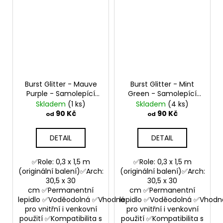
Burst Glitter - Mauve
Burst Glitter - Mint
Purple - Samolepící
Green - Samolepící
vinylová folie
vinylová folie
Skladem
(1 ks)
Skladem
(4 ks)
90 Kč
90 Kč
od
od
DETAIL
DETAIL
✅Role: 0,3 x 1,5 m
✅Role: 0,3 x 1,5 m
(originální balení)✅Arch:
(originální balení)✅Arch:
30,5 x 30
30,5 x 30
cm ✅Permanentní
cm ✅Permanentní
lepidlo ✅Voděodolná ✅Vhodná
lepidlo ✅Voděodolná ✅Vhodn
pro vnitřní i venkovní
pro vnitřní i venkovní
použití ✅Kompatibilita s
použití ✅Kompatibilita s