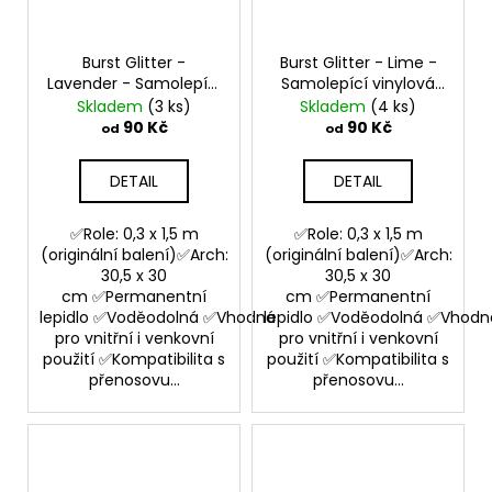
Burst Glitter -
Burst Glitter - Lime -
Lavender - Samolepící
Samolepící vinylová
vinylová folie
folie
Skladem
(3 ks)
Skladem
(4 ks)
90 Kč
90 Kč
od
od
DETAIL
DETAIL
✅Role: 0,3 x 1,5 m
✅Role: 0,3 x 1,5 m
(originální balení)✅Arch:
(originální balení)✅Arch:
30,5 x 30
30,5 x 30
cm ✅Permanentní
cm ✅Permanentní
lepidlo ✅Voděodolná ✅Vhodná
lepidlo ✅Voděodolná ✅Vhodn
pro vnitřní i venkovní
pro vnitřní i venkovní
použití ✅Kompatibilita s
použití ✅Kompatibilita s
přenosovu...
přenosovu...