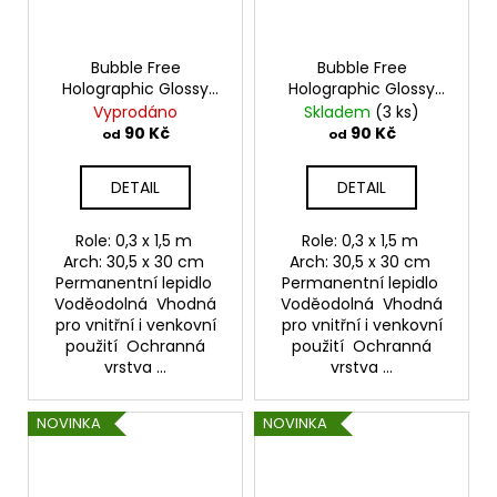
Bubble Free
Bubble Free
Holographic Glossy
Holographic Glossy
Rainbow - Dark Gray
Rainbow - Luxury Gold
Vyprodáno
Skladem
(3 ks)
Samolepící vinylová
Samolepící vinylová
90 Kč
90 Kč
od
od
folie TeckWrap
folie TeckWrap
DETAIL
DETAIL
Role: 0,3 x 1,5 m
Role: 0,3 x 1,5 m
Arch: 30,5 x 30 cm
Arch: 30,5 x 30 cm
Permanentní lepidlo
Permanentní lepidlo
Voděodolná Vhodná
Voděodolná Vhodná
pro vnitřní i venkovní
pro vnitřní i venkovní
použití Ochranná
použití Ochranná
vrstva ...
vrstva ...
NOVINKA
NOVINKA