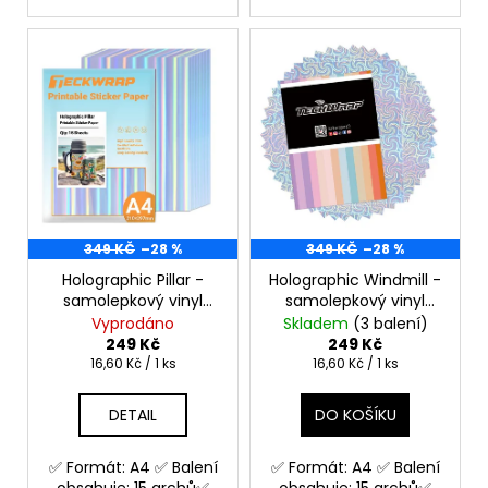
č
u
j
e
m
e
349 KČ
–28 %
349 KČ
–28 %
Holographic Pillar -
Holographic Windmill -
samolepkový vinyl
samolepkový vinyl
Samolepící materiál
Samolepící materiál
Vyprodáno
Skladem
(3 balení)
na výrobu samolepek
na výrobu samolepek
249 Kč
249 Kč
Měrná
Měrná
16,60 Kč / 1 ks
16,60 Kč / 1 ks
cena:
cena:
DETAIL
DO KOŠÍKU
✅ Formát: A4 ✅ Balení
✅ Formát: A4 ✅ Balení