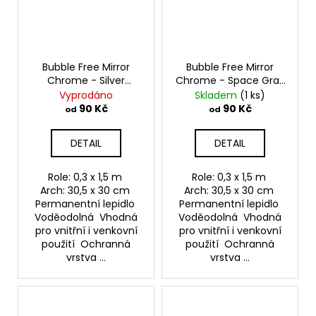
Bubble Free Mirror
Bubble Free Mirror
Chrome - Silver
Chrome - Space Gray
Samolepící vinylová
Samolepící vinylová
Vyprodáno
Skladem
(1 ks)
folie TeckWrap
folie TeckWrap
90 Kč
90 Kč
od
od
DETAIL
DETAIL
Role: 0,3 x 1,5 m
Role: 0,3 x 1,5 m
Arch: 30,5 x 30 cm
Arch: 30,5 x 30 cm
Permanentní lepidlo
Permanentní lepidlo
Voděodolná Vhodná
Voděodolná Vhodná
pro vnitřní i venkovní
pro vnitřní i venkovní
použití Ochranná
použití Ochranná
vrstva ...
vrstva ...