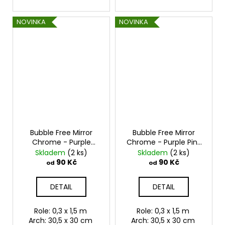
NOVINKA
NOVINKA
Bubble Free Mirror
Bubble Free Mirror
Chrome - Purple
Chrome - Purple Pink
Magic
Samolepící
Samolepící vinylová
Skladem
(2 ks)
Skladem
(2 ks)
vinylová folie
folie TeckWrap
90 Kč
90 Kč
od
od
TeckWrap
DETAIL
DETAIL
Role: 0,3 x 1,5 m
Role: 0,3 x 1,5 m
Arch: 30,5 x 30 cm
Arch: 30,5 x 30 cm