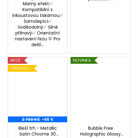
Matný efekt✅
Kompatibilní s
inkoustovou tiskárnou✅
Samolepící✅
Voděodolný✅ Silně
přilnavý✅ Orientační
nastavení řezu 💡 Pro
delší...
AKCE
NOVINKA
VÝPRODEJ
2 700 KČ
–55 %
Bleší trh - Metallic
Bubble Free
Satin Chrome 30
Holographic Glossy