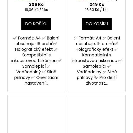
na výrobu samolepek
materiál na výrobu
305 Kč
249 Kč
samolepek
Měrná
Měrná
19,06 Kč / 1 ks
16,60 Kč / 1 ks
cena:
cena:
DO KOŠÍKU
DO KOŠÍKU
✅ Formát: A4 ✅ Balení
✅ Formát: A4 ✅ Balení
obsahuje: 16 archů✅
obsahuje: 15 archů✅
Holografický efekt ✅
Holografický efekt ✅
Kompatibilní s
Kompatibilní s
inkoustovou tiskárnou ✅
inkoustovou tiskárnou ✅
Samolepící ✅
Samolepící ✅
Voděodolný ✅ Silně
Voděodolný ✅ Silně
přilnavý ✅ Orientační
přilnavý 💡 Pro delší
nastavení...
životnost...