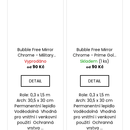
Bubble Free Mirror
Bubble Free Mirror
Chrome - Military
Chrome - Prime Gold
Brown
Samolepící
Samolepící vinylová
Vyprodáno
Skladem
(1 ks)
vinylová folie
folie TeckWrap
90 Kč
90 Kč
od
od
TeckWrap
DETAIL
DETAIL
Role: 0,3 x 1,5 m
Role: 0,3 x 1,5 m
Arch: 30,5 x 30 cm
Arch: 30,5 x 30 cm
Permanentní lepidlo
Permanentní lepidlo
Voděodolná Vhodná
Voděodolná Vhodná
pro vnitřní i venkovní
pro vnitřní i venkovní
použití Ochranná
použití Ochranná
vrstva ...
vrstva ...