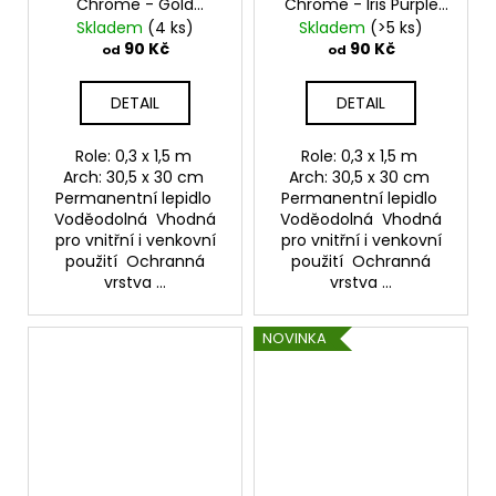
Chrome - Gold
Chrome - Iris Purple
Samolepící vinylová
Samolepící vinylová
Skladem
(4 ks)
Skladem
(>5 ks)
folie TeckWrap
folie TeckWrap
90 Kč
90 Kč
od
od
DETAIL
DETAIL
Role: 0,3 x 1,5 m
Role: 0,3 x 1,5 m
Arch: 30,5 x 30 cm
Arch: 30,5 x 30 cm
Permanentní lepidlo
Permanentní lepidlo
Voděodolná Vhodná
Voděodolná Vhodná
pro vnitřní i venkovní
pro vnitřní i venkovní
použití Ochranná
použití Ochranná
vrstva ...
vrstva ...
NOVINKA