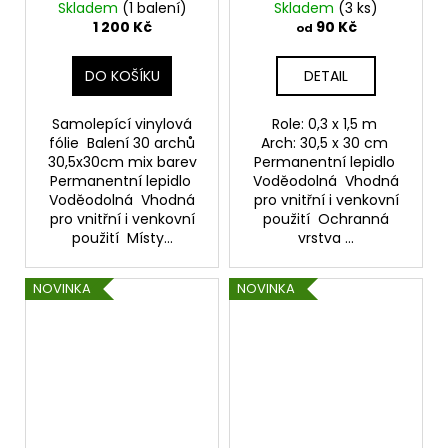
archů
Rainbow - Burgundy
Skladem
(1 balení)
Skladem
(3 ks)
Samolepící vinylová
1 200 Kč
90 Kč
od
folie TeckWrap
DO KOŠÍKU
DETAIL
Samolepící vinylová
Role: 0,3 x 1,5 m
fólie Balení 30 archů
Arch: 30,5 x 30 cm
30,5x30cm mix barev
Permanentní lepidlo
Permanentní lepidlo
Voděodolná Vhodná
Voděodolná Vhodná
pro vnitřní i venkovní
pro vnitřní i venkovní
použití Ochranná
použití Místy...
vrstva ...
NOVINKA
NOVINKA