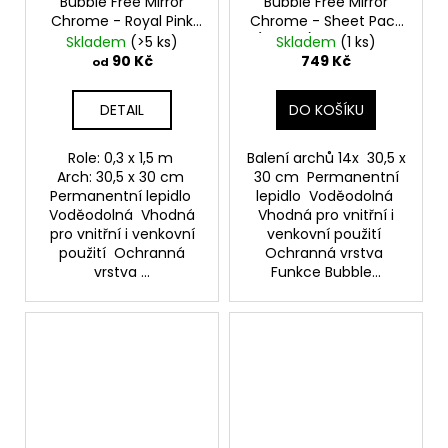
Bubble Free Mirror
Bubble Free Mirror
Chrome - Royal Pink
Chrome - Sheet Pack
Samolepící vinylová
(14kusů)
Samolepící
Skladem
(>5 ks)
Skladem
(1 ks)
folie TeckWrap
vinylová folie
90 Kč
749 Kč
od
TeckWrap
DETAIL
DO KOŠÍKU
Role: 0,3 x 1,5 m
Balení archů 14x 30,5 x
Arch: 30,5 x 30 cm
30 cm Permanentní
Permanentní lepidlo
lepidlo Voděodolná
Voděodolná Vhodná
Vhodná pro vnitřní i
pro vnitřní i venkovní
venkovní použití
použití Ochranná
Ochranná vrstva
vrstva ...
Funkce Bubble...