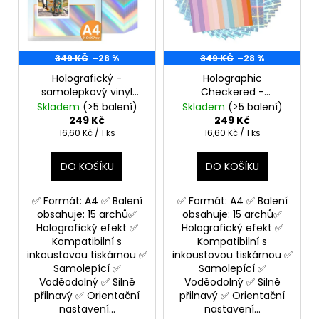
p
u
a
r
k
j
o
t
í
349 KČ
–28 %
349 KČ
–28 %
d
ů
t
Holografický -
Holographic
u
?
samolepkový vinyl
Checkered -
k
Samolepící materiál
samolepkový vinyl
Skladem
(>5 balení)
Skladem
(>5 balení)
t
na výrobu samolepek
Samolepící materiál
249 Kč
249 Kč
na výrobu samolepek
Měrná
Měrná
16,60 Kč / 1 ks
16,60 Kč / 1 ks
ů
cena:
cena:
HLEDAT
DO KOŠÍKU
DO KOŠÍKU
✅ Formát: A4 ✅ Balení
✅ Formát: A4 ✅ Balení
obsahuje: 15 archů✅
obsahuje: 15 archů✅
D
Holografický efekt ✅
Holografický efekt ✅
o
Kompatibilní s
Kompatibilní s
inkoustovou tiskárnou ✅
inkoustovou tiskárnou ✅
p
Samolepící ✅
Samolepící ✅
o
Voděodolný ✅ Silně
Voděodolný ✅ Silně
r
přilnavý ✅ Orientační
přilnavý ✅ Orientační
u
nastavení...
nastavení...