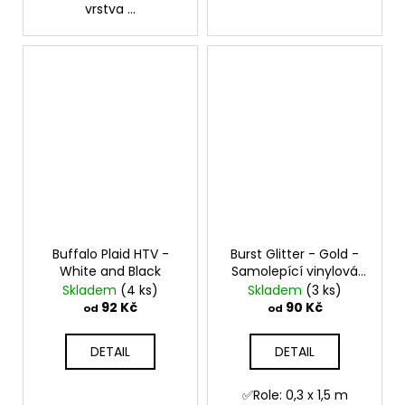
vrstva ...
Buffalo Plaid HTV -
Burst Glitter - Gold -
White and Black
Samolepící vinylová
folie
Skladem
(4 ks)
Skladem
(3 ks)
92 Kč
90 Kč
od
od
DETAIL
DETAIL
✅Role: 0,3 x 1,5 m