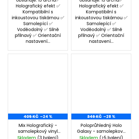
obsahuje: 15 archů✅
obsahuje: 15 archů✅
Holografický efekt ✅
Holografický efekt ✅
Kompatibilní s
Kompatibilní s
inkoustovou tiskárnou ✅
inkoustovou tiskárnou ✅
Samolepící ✅
Samolepící ✅
Voděodolný ✅ Silně
Voděodolný ✅ Silně
přilnavý ✅ Orientační
přilnavý ✅ Orientační
nastavení...
nastavení...
405 KČ
–24 %
349 KČ
–28 %
Mix Holografický -
Poloprůhledný Holo
samolepkový vinyl
Galaxy - samolepkový
Samolepící materiál
vinyl
Samolepící
Skladem
(3 balení)
Skladem
(>5 balení)