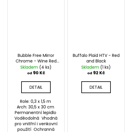
Bubble Free Mirror
Buffalo Plaid HTV - Red
Chrome - Wine Red
and Black
Samolepící vinylová
Skladem
(4 ks)
Skladem
(1 ks)
folie TeckWrap
90 Kč
92 Kč
od
od
DETAIL
DETAIL
Role: 0,3 x 1,5 m
Arch: 30,5 x 30 cm
Permanentní lepidlo
Voděodolná Vhodná
pro vnitřní i venkovní
použití Ochranná