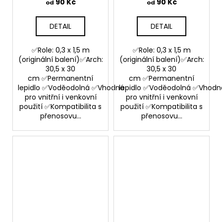
90 Kč
90 Kč
od
od
DETAIL
DETAIL
✅Role: 0,3 x 1,5 m
✅Role: 0,3 x 1,5 m
(originální balení)✅Arch:
(originální balení)✅Arch:
30,5 x 30
30,5 x 30
cm ✅Permanentní
cm ✅Permanentní
lepidlo ✅Voděodolná ✅Vhodná
lepidlo ✅Voděodolná ✅Vhodn
pro vnitřní i venkovní
pro vnitřní i venkovní
použití ✅Kompatibilita s
použití ✅Kompatibilita s
přenosovu...
přenosovu...