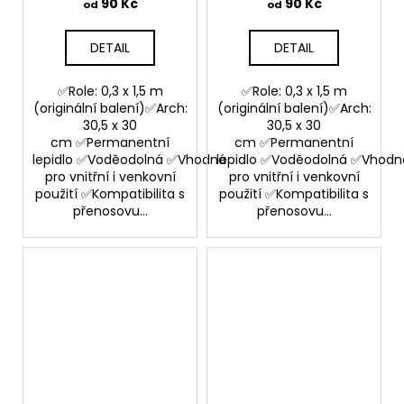
folie
90 Kč
90 Kč
od
od
DETAIL
DETAIL
✅Role: 0,3 x 1,5 m
✅Role: 0,3 x 1,5 m
(originální balení)✅Arch:
(originální balení)✅Arch:
30,5 x 30
30,5 x 30
cm ✅Permanentní
cm ✅Permanentní
lepidlo ✅Voděodolná ✅Vhodná
lepidlo ✅Voděodolná ✅Vhodn
pro vnitřní i venkovní
pro vnitřní i venkovní
použití ✅Kompatibilita s
použití ✅Kompatibilita s
přenosovu...
přenosovu...