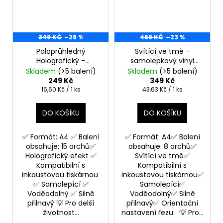
349 KČ
–28 %
459 KČ
–23 %
Poloprůhledný
Svítící ve tmě -
Holografický -
samolepkový vinyl
samolepkový vinyl
Samolepící materiál
Skladem
(>5 balení)
Skladem
(>5 balení)
Samolepící materiál
na výrobu samolepek
249 Kč
349 Kč
na výrobu samolepek
Měrná
Měrná
16,60 Kč / 1 ks
43,63 Kč / 1 ks
cena:
cena:
DO KOŠÍKU
DO KOŠÍKU
✅ Formát: A4 ✅ Balení
✅ Formát: A4✅ Balení
obsahuje: 15 archů✅
obsahuje: 8 archů✅
Holografický efekt ✅
Svítící ve tmě✅
Kompatibilní s
Kompatibilní s
inkoustovou tiskárnou
inkoustovou tiskárnou✅
✅ Samolepící ✅
Samolepící✅
Voděodolný ✅ Silně
Voděodolný✅ Silně
přilnavý 💡 Pro delší
přilnavý✅ Orientační
životnost...
nastavení řezu 💡 Pro...