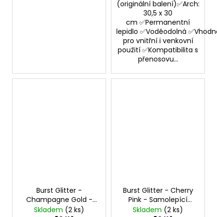
(originální balení)✅Arch:
30,5 x 30
cm ✅Permanentní
lepidlo ✅Voděodolná ✅Vhodn
pro vnitřní i venkovní
použití ✅Kompatibilita s
přenosovu...
Burst Glitter -
Burst Glitter - Cherry
Champagne Gold -
Pink - Samolepící
Samolepící vinylová
vinylová folie
Skladem
(2 ks)
Skladem
(2 ks)