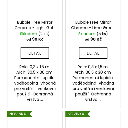
Bubble Free Mirror
Bubble Free Mirror
Chrome - Light Gold
Chrome - Lime Green
Samolepící vinylová
Samolepící vinylová
Skladem
(2 ks)
Skladem
(5 ks)
folie TeckWrap
folie TeckWrap
90 Kč
90 Kč
od
od
DETAIL
DETAIL
Role: 0,3 x 1,5 m
Role: 0,3 x 1,5 m
Arch: 30,5 x 30 cm
Arch: 30,5 x 30 cm
Permanentní lepidlo
Permanentní lepidlo
Voděodolná Vhodná
Voděodolná Vhodná
pro vnitřní i venkovní
pro vnitřní i venkovní
použití Ochranná
použití Ochranná
vrstva ...
vrstva ...
NOVINKA
NOVINKA