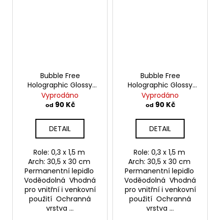
Bubble Free
Bubble Free
Holographic Glossy
Holographic Glossy
Rainbow - Olive
Rainbow - Rose Gold
Vyprodáno
Vyprodáno
Samolepící vinylová
Samolepící vinylová
90 Kč
90 Kč
od
od
folie TeckWrap
folie TeckWrap
DETAIL
DETAIL
Role: 0,3 x 1,5 m
Role: 0,3 x 1,5 m
Arch: 30,5 x 30 cm
Arch: 30,5 x 30 cm
Permanentní lepidlo
Permanentní lepidlo
Voděodolná Vhodná
Voděodolná Vhodná
pro vnitřní i venkovní
pro vnitřní i venkovní
použití Ochranná
použití Ochranná
vrstva ...
vrstva ...