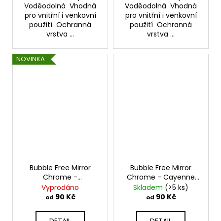
Voděodolná Vhodná
Voděodolná Vhodná
pro vnitřní i venkovní
pro vnitřní i venkovní
použití Ochranná
použití Ochranná
vrstva ...
vrstva ...
NOVINKA
Bubble Free Mirror
Bubble Free Mirror
Chrome -
Chrome - Cayenne
Camouflage Olive
Orange
Samolepící
Vyprodáno
Skladem
(>5 ks)
Samolepící vinylová
vinylová folie
90 Kč
90 Kč
od
od
folie TeckWrap
TeckWrap