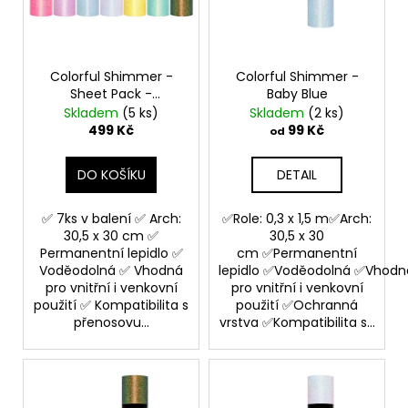
r
a
o
j
d
í
Colorful Shimmer -
Colorful Shimmer -
u
t
Sheet Pack -
Baby Blue
k
samolepící vinylová
?
Skladem
(5 ks)
Skladem
(2 ks)
t
folie TeckWrap
499 Kč
99 Kč
od
ů
DO KOŠÍKU
DETAIL
HLEDAT
✅ 7ks v balení ✅ Arch:
✅Role: 0,3 x 1,5 m✅Arch:
30,5 x 30 cm ✅
30,5 x 30
Permanentní lepidlo ✅
cm ✅Permanentní
Voděodolná ✅ Vhodná
lepidlo ✅Voděodolná ✅Vhodn
D
pro vnitřní i venkovní
pro vnitřní i venkovní
použití ✅ Kompatibilita s
použití ✅Ochranná
o
přenosovu...
vrstva ✅Kompatibilita s...
p
o
r
u