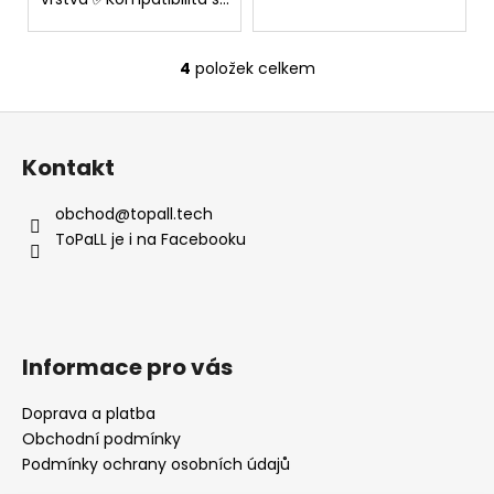
4
položek celkem
O
v
Z
l
á
á
Kontakt
d
p
a
a
obchod
@
topall.tech
c
t
ToPaLL je i na Facebooku
í
í
p
r
v
k
Informace pro vás
y
v
Doprava a platba
ý
Obchodní podmínky
p
i
Podmínky ochrany osobních údajů
s