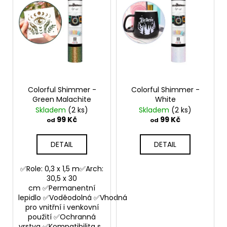
č
u
j
e
m
e
Colorful Shimmer -
Colorful Shimmer -
Green Malachite
White
Skladem
(2 ks)
Skladem
(2 ks)
99 Kč
99 Kč
od
od
DETAIL
DETAIL
✅Role: 0,3 x 1,5 m✅Arch:
30,5 x 30
cm ✅Permanentní
lepidlo ✅Voděodolná ✅Vhodná
pro vnitřní i venkovní
použití ✅Ochranná
vrstva ✅Kompatibilita s...