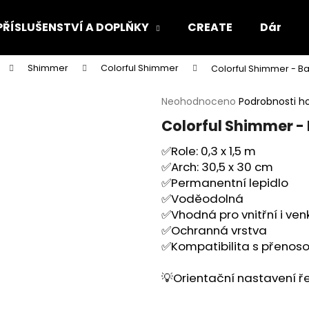
PŘÍSLUŠENSTVÍ A DOPLŇKY
CREATE
Dárkový
Shimmer
Colorful Shimmer
Colorful Shimmer - B
Co potřebujete najít?
Průměrné
Neohodnoceno
Podrobnosti h
hodnocení
Colorful Shimmer -
produktu
HLEDAT
je
✅Role: 0,3 x 1,5 m
0,0
✅Arch: 30,5 x 30 cm
z
5
✅Permanentní lepidlo
Doporučujeme
hvězdiček.
✅Voděodolná
✅Vhodná pro vnitřní i ven
✅Ochranná vrstva
✅Kompatibilita s přenosov
💡
Orientační nastavení ře