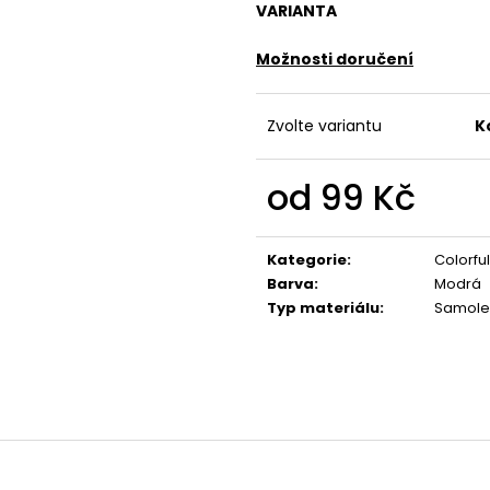
VARIANTA
Možnosti doručení
Zvolte variantu
K
od
99 Kč
Měrná
cena:
Kategorie
:
Colorfu
Barva
:
Modrá
Typ materiálu
:
Samole