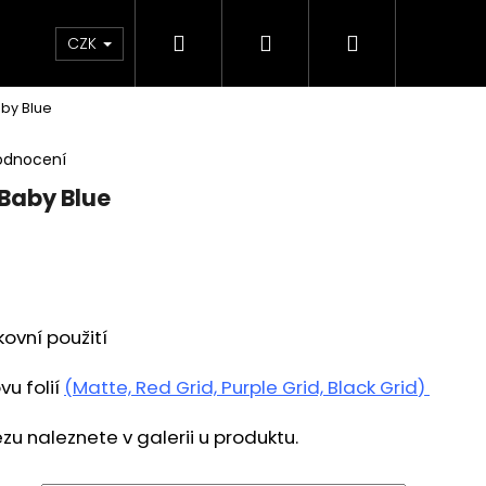
Hledat
Přihlášení
Nákupní
 poukaz
BLEŠÍ TRH🛍️
Doprava a platba
K
CZK
aby Blue
košík
odnocení
 Baby Blue
kovní použití
u folií
(
Matte, Red Grid, Purple Grid, Black Grid
)
zu naleznete v galerii u produktu.