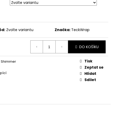
ód:
Zvolte variantu
Značka:
TeckWrap
DO KOŠÍKU
Tisk
l Shimmer
Zeptat se
pící
Hlídat
Sdílet