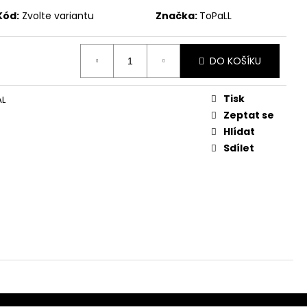
Kód:
Zvolte variantu
Značka:
ToPaLL
DO KOŠÍKU
Tisk
ÁL
Zeptat se
Hlídat
Sdílet