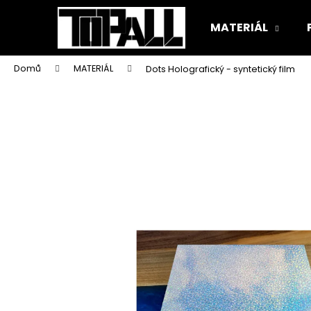
K
Přejít
na
o
MATERIÁL
obsah
Zpět
Zpět
š
do
do
í
Domů
MATERIÁL
Dots Holografický - syntetický film
k
obchodu
obchodu