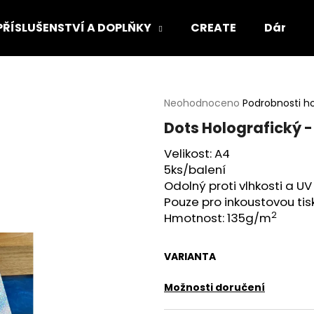
PŘÍSLUŠENSTVÍ A DOPLŇKY
CREATE
Dárkový
Co potřebujete najít?
Průměrné
Neohodnoceno
Podrobnosti h
hodnocení
Dots Holografický -
produktu
HLEDAT
je
Velikost: A4
0,0
5ks/balení
z
5
Odolný proti vlhkosti a U
Doporučujeme
hvězdiček.
Pouze pro inkoustovou ti
2
Hmotnost: 135g/m
VARIANTA
Možnosti doručení