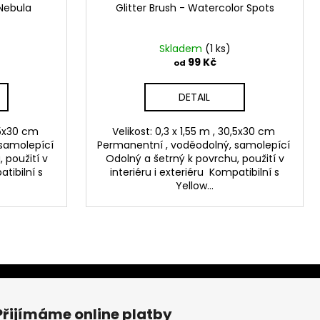
 Nebula
Glitter Brush - Watercolor Spots
Skladem
(1 ks)
99 Kč
od
DETAIL
0,5x30 cm
Velikost: 0,3 x 1,55 m , 30,5x30 cm
 samolepící
Permanentní , voděodolný, samolepící
 použití v
Odolný a šetrný k povrchu, použití v
atibilní s
interiéru i exteriéru Kompatibilní s
Yellow...
Přijímáme online platby