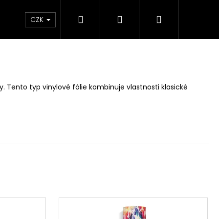
Hledat
Přihlášení
Nákupní
 poukaz
BLEŠÍ TRH🛍️
Doprava a platba
K
CZK
košík
 Tento typ vinylové fólie kombinuje vlastnosti klasické