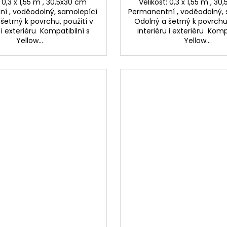
: 0,3 x 1,55 m , 30,5x30 cm
Velikost: 0,3 x 1,55 m , 3
í , voděodolný, samolepící
Permanentní , voděodolný,
šetrný k povrchu, použití v
Odolný a šetrný k povrchu,
 i exteriéru Kompatibilní s
interiéru i exteriéru Komp
Yellow...
Yellow...