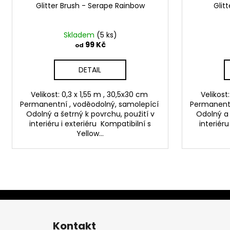
Glitter Brush - Serape Rainbow
Glitt
Skladem
(5 ks)
99 Kč
od
DETAIL
Velikost: 0,3 x 1,55 m , 30,5x30 cm
Velikost
Permanentní , voděodolný, samolepící
Permanentn
Odolný a šetrný k povrchu, použití v
Odolný a 
interiéru i exteriéru Kompatibilní s
interiéru
Yellow...
Z
á
Kontakt