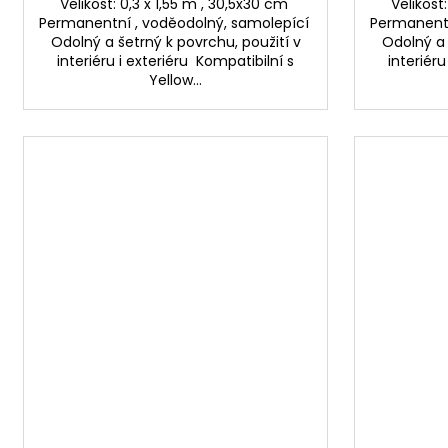
Velikost: 0,3 x 1,55 m , 30,5x30 cm
Velikost
Permanentní , voděodolný, samolepící
Permanentn
Odolný a šetrný k povrchu, použití v
Odolný a 
interiéru i exteriéru Kompatibilní s
interiéru
Yellow...