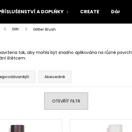
PŘÍSLUŠENSTVÍ A DOPLŇKY
CREATE
Dárkový
Glitr
Glitter Brush
Co potřebujete najít?
 navržena tak, aby mohla být snadno aplikována na různé povrchy.
HLEDAT
vání štětcem.
ejprodávanější
Abecedně
Doporučujeme
OTEVŘÍT FILTR