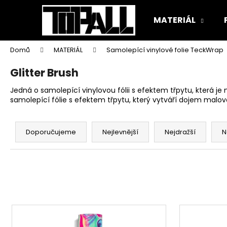
K
Přejít
na
o
MATERIÁL
obsah
Zpět
Zpět
š
do
do
í
Domů
MATERIÁL
Samolepící vinylové folie TeckWrap
k
obchodu
obchodu
Glitter Brush
Jedná o samolepící vinylovou fólii s efektem třpytu, která je
samolepící fólie s efektem třpytu, který vytváří dojem malo
Ř
a
Doporučujeme
Nejlevnější
Nejdražší
N
z
e
n
í
p
V
r
ý
o