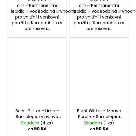
cm ✅Permanentní
cm ✅Permanentní
lepidlo ✅Voděodolná ✅Vhodná
lepidlo ✅Voděodolná ✅Vhodn
pro vnitřní i venkovní
pro vnitřní i venkovní
použití ✅Kompatibilita s
použití ✅Kompatibilita s
přenosovu...
přenosovu...
Burst Glitter - Lime -
Burst Glitter - Mauve
Samolepící vinylová
Purple - Samolepící
folie
vinylová folie
Skladem
(4 ks)
Skladem
(1 ks)
90 Kč
90 Kč
od
od