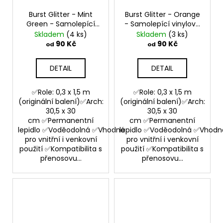
Burst Glitter - Mint
Burst Glitter - Orange
Green - Samolepící
- Samolepící vinylová
vinylová folie
folie
Skladem
(4 ks)
Skladem
(3 ks)
90 Kč
90 Kč
od
od
DETAIL
DETAIL
✅Role: 0,3 x 1,5 m
✅Role: 0,3 x 1,5 m
(originální balení)✅Arch:
(originální balení)✅Arch:
30,5 x 30
30,5 x 30
cm ✅Permanentní
cm ✅Permanentní
lepidlo ✅Voděodolná ✅Vhodná
lepidlo ✅Voděodolná ✅Vhodn
pro vnitřní i venkovní
pro vnitřní i venkovní
použití ✅Kompatibilita s
použití ✅Kompatibilita s
přenosovu...
přenosovu...