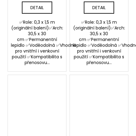
DETAIL
DETAIL
✅Role: 0,3 x 1,5 m
✅Role: 0,3 x 1,5 m
(originální balení)✅Arch:
(originální balení)✅Arch:
30,5 x 30
30,5 x 30
cm ✅Permanentní
cm ✅Permanentní
lepidlo ✅Voděodolná ✅Vhodná
lepidlo ✅Voděodolná ✅Vhodn
pro vnitřní i venkovní
pro vnitřní i venkovní
použití ✅Kompatibilita s
použití ✅Kompatibilita s
přenosovu...
přenosovu...