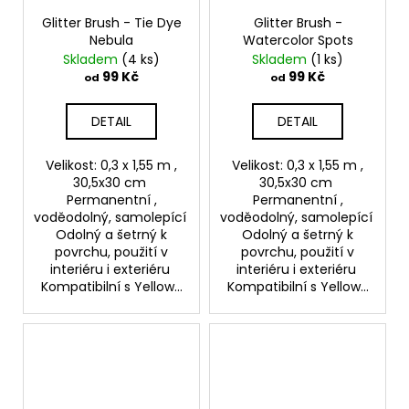
Glitter Brush - Tie Dye
Glitter Brush -
Nebula
Watercolor Spots
Skladem
(4 ks)
Skladem
(1 ks)
99 Kč
99 Kč
od
od
DETAIL
DETAIL
Velikost: 0,3 x 1,55 m ,
Velikost: 0,3 x 1,55 m ,
30,5x30 cm
30,5x30 cm
Permanentní ,
Permanentní ,
voděodolný, samolepící
voděodolný, samolepící
Odolný a šetrný k
Odolný a šetrný k
povrchu, použití v
povrchu, použití v
interiéru i exteriéru
interiéru i exteriéru
Kompatibilní s Yellow...
Kompatibilní s Yellow...