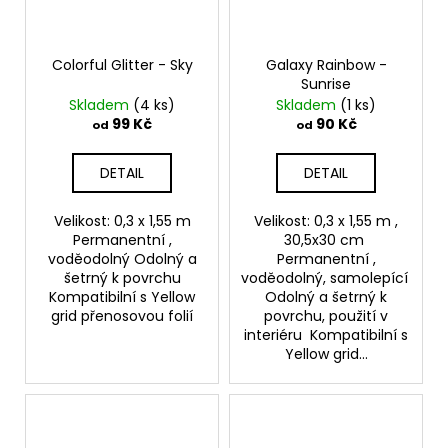
Colorful Glitter - Sky
Galaxy Rainbow -
Sunrise
Skladem
(4 ks)
Skladem
(1 ks)
99 Kč
90 Kč
od
od
DETAIL
DETAIL
Velikost: 0,3 x 1,55 m
Velikost: 0,3 x 1,55 m ,
Permanentní ,
30,5x30 cm
voděodolný Odolný a
Permanentní ,
šetrný k povrchu
voděodolný, samolepící
Kompatibilní s Yellow
Odolný a šetrný k
grid přenosovou folií
povrchu, použití v
interiéru Kompatibilní s
Yellow grid...