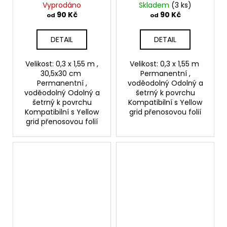
Vyprodáno
Skladem
(3 ks)
90 Kč
90 Kč
od
od
DETAIL
DETAIL
Velikost: 0,3 x 1,55 m ,
Velikost: 0,3 x 1,55 m
30,5x30 cm
Permanentní ,
Permanentní ,
voděodolný Odolný a
voděodolný Odolný a
šetrný k povrchu
šetrný k povrchu
Kompatibilní s Yellow
Kompatibilní s Yellow
grid přenosovou folií
grid přenosovou folií