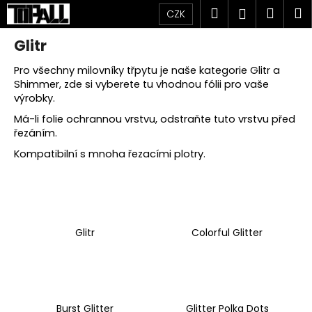
K
Přejít
Hledat
Náku
M
Přihlášen
CZK
na
o
obsah
Zpět
Zpět
košík
š
Glitr
í
Pro všechny milovníky třpytu je naše kategorie Glitr a
C
k
Shimmer, zde si vyberete tu vhodnou fólii pro vaše
o
výrobky.
p
Má-li folie ochrannou vrstvu, odstraňte tuto vrstvu před
o
řezáním.
t
Kompatibilní s mnoha řezacími plotry.
ř
e
b
u
Glitr
Colorful Glitter
j
e
t
e
n
Burst Glitter
Glitter Polka Dots