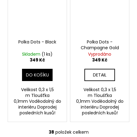
Polka Dots - Black
Polka Dots -
Champagne Gold
Skladem
(1 ks)
Vyprodáno
349 Kč
349 Kč
DO KOŠÍKU
DETAIL
Velikost 0,3 x 1,5
Velikost 0,3 x 1,5
m Tloušťka
m Tloušťka
0,1mm Voděodolný do
0,1mm Voděodolný do
interiéru Doprodej
interiéru Doprodej
posledních kusů!
posledních kusů!
38
položek celkem
O