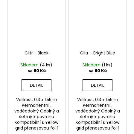
Glitr - Black
Glitr - Bright Blue
Skladem
(4 ks)
Skladem
(1 ks)
90 Kč
90 Kč
od
od
DETAIL
DETAIL
Velikost: 0,3 x 1,55 m
Velikost: 0,3 x 1,55 m
Permanentní ,
Permanentní ,
voděodolný Odolný a
voděodolný Odolný a
šetrný k povrchu
šetrný k povrchu
Kompatibilní s Yellow
Kompatibilní s Yellow
grid přenosovou folií
grid přenosovou folií