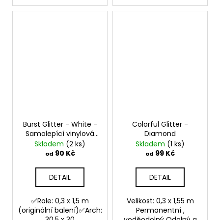
Burst Glitter - White -
Colorful Glitter -
Samolepící vinylová
Diamond
folie
Skladem
(2 ks)
Skladem
(1 ks)
90 Kč
99 Kč
od
od
DETAIL
DETAIL
✅Role: 0,3 x 1,5 m
Velikost: 0,3 x 1,55 m
(originální balení)✅Arch:
Permanentní ,
30,5 x 30
voděodolný Odolný a