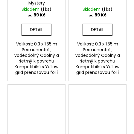
Mystery
Skladem
(1 ks)
Skladem
(1 ks)
99 Kč
99 Kč
od
od
DETAIL
DETAIL
Velikost: 0,3 x 1,55 m
Velikost: 0,3 x 1,55 m
Permanentní ,
Permanentní ,
voděodolný Odolný a
voděodolný Odolný a
šetrný k povrchu
šetrný k povrchu
Kompatibilní s Yellow
Kompatibilní s Yellow
grid přenosovou folií
grid přenosovou folií