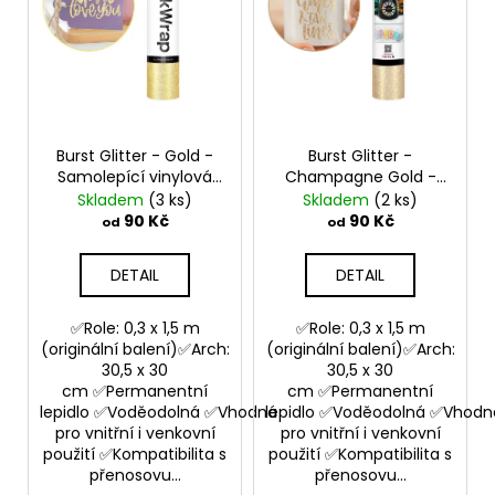
č
s
t
u
p
ů
j
e
r
m
o
e
d
Burst Glitter - Gold -
Burst Glitter -
u
Samolepící vinylová
Champagne Gold -
k
folie
Samolepící vinylová
Skladem
(3 ks)
Skladem
(2 ks)
t
folie
90 Kč
90 Kč
od
od
ů
DETAIL
DETAIL
✅Role: 0,3 x 1,5 m
✅Role: 0,3 x 1,5 m
(originální balení)✅Arch:
(originální balení)✅Arch:
30,5 x 30
30,5 x 30
cm ✅Permanentní
cm ✅Permanentní
lepidlo ✅Voděodolná ✅Vhodná
lepidlo ✅Voděodolná ✅Vhodn
pro vnitřní i venkovní
pro vnitřní i venkovní
použití ✅Kompatibilita s
použití ✅Kompatibilita s
přenosovu...
přenosovu...