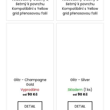
šetrný k povrchu
šetrný k povrchu
Kompatibilní s Yellow
Kompatibilní s Yellow
grid přenosovou folií
grid přenosovou folií
Glitr - Champagne
Glitr - Silver
Gold
Vyprodáno
Skladem
(1 ks)
90 Kč
90 Kč
od
od
DETAIL
DETAIL