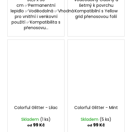
cm ✅Permanentní
šetrný k povrchu
lepidlo ✅Voděodolná ✅Vhodná
Kompatibilní s Yellow
pro vnitřní i venkovní
grid přenosovou folií
použití ✅Kompatibilita s
přenosovu...
Colorful Glitter - Lilac
Colorful Glitter - Mint
Skladem
(1 ks)
Skladem
(5 ks)
99 Kč
99 Kč
od
od