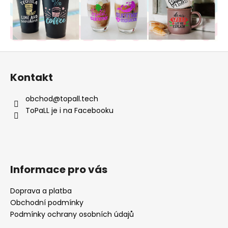
Z
á
Kontakt
p
a
obchod
@
topall.tech
t
ToPaLL je i na Facebooku
í
Informace pro vás
Doprava a platba
Obchodní podmínky
Podmínky ochrany osobních údajů