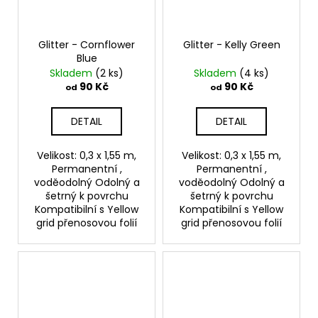
Glitter - Cornflower
Glitter - Kelly Green
Blue
Skladem
(2 ks)
Skladem
(4 ks)
90 Kč
90 Kč
od
od
DETAIL
DETAIL
Velikost: 0,3 x 1,55 m,
Velikost: 0,3 x 1,55 m,
Permanentní ,
Permanentní ,
voděodolný Odolný a
voděodolný Odolný a
šetrný k povrchu
šetrný k povrchu
Kompatibilní s Yellow
Kompatibilní s Yellow
grid přenosovou folií
grid přenosovou folií