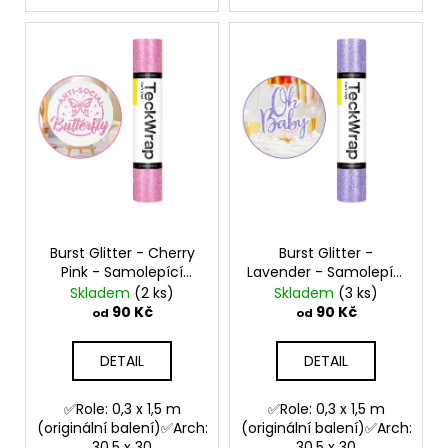
Burst Glitter - Cherry
Burst Glitter -
Pink - Samolepící
Lavender - Samolepící
vinylová folie
vinylová folie
Skladem
(2 ks)
Skladem
(3 ks)
90 Kč
90 Kč
od
od
DETAIL
DETAIL
✅Role: 0,3 x 1,5 m
✅Role: 0,3 x 1,5 m
(originální balení)✅Arch:
(originální balení)✅Arch:
30,5 x 30
30,5 x 30