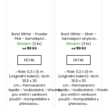
Burst Glitter - Powder
Burst Glitter - Silver -
Pink - Samolepící
Samolepící vinylová
vinylová folie
folie
Skladem
(2 ks)
Skladem
(3 ks)
90 Kč
90 Kč
od
od
DETAIL
DETAIL
✅Role: 0,3 x 1,5 m
✅Role: 0,3 x 1,5 m
(originální balení)✅Arch:
(originální balení)✅Arch:
30,5 x 30
30,5 x 30
cm ✅Permanentní
cm ✅Permanentní
lepidlo ✅Voděodolná ✅Vhodná
lepidlo ✅Voděodolná ✅Vhodn
pro vnitřní i venkovní
pro vnitřní i venkovní
použití ✅Kompatibilita s
použití ✅Kompatibilita s
přenosovu...
přenosovu...