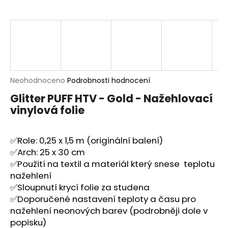
a
j
í
t
?
Průměrné
Neohodnoceno
Podrobnosti hodnocení
hodnocení
Glitter PUFF HTV - Gold - Nažehlovací
produktu
vinylová folie
je
HLEDAT
0,0
z
5
✅Role: 0,25 x 1,5 m (originální balení)
hvězdiček.
✅Arch: 25 x 30 cm
D
✅Použití na textil a materiál který snese teplotu
o
nažehlení
p
✅Sloupnutí krycí folie za studena
o
✅Doporučené nastavení teploty a času pro
r
nažehlení neonových barev (podrobněji dole v
u
popisku)