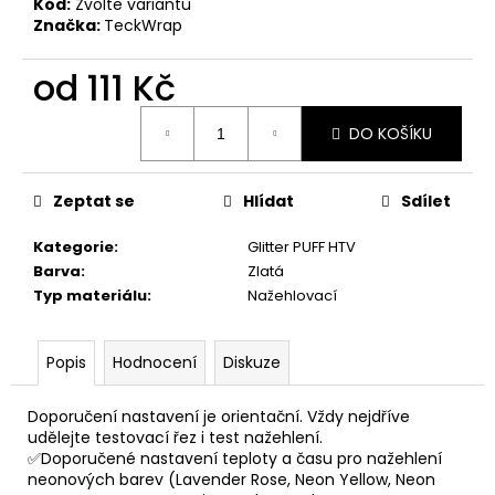
Kód:
Zvolte variantu
Značka:
TeckWrap
od
111 Kč
Měrná
DO KOŠÍKU
cena:
Zeptat se
Hlídat
Sdílet
Kategorie
:
Glitter PUFF HTV
Barva
:
Zlatá
Typ materiálu
:
Nažehlovací
Popis
Hodnocení
Diskuze
Doporučení nastavení je orientační. Vždy nejdříve
udělejte testovací řez i test nažehlení.
✅Doporučené nastavení teploty a času pro nažehlení
neonových barev (Lavender Rose, Neon Yellow, Neon