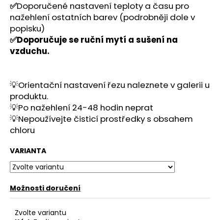
č
✅
Doporučené nastavení teploty a času pro
u
nažehlení ostatních barev (podrobněji dole v
j
popisku)
e
✅Doporučuje se ruční mytí a sušení na
m
vzduchu.
e
💡Orientační nastavení řezu naleznete v galerii u
produktu.
💡Po nažehlení 24-48 hodin neprat
💡Nepoužívejte čisticí prostředky s obsahem
chloru
VARIANTA
Možnosti doručení
Zvolte variantu