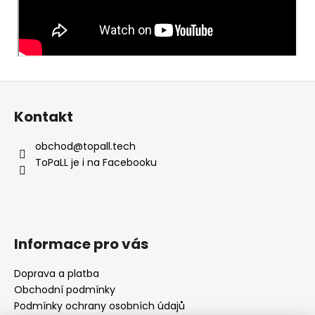
Z
á
Kontakt
p
a
obchod
@
topall.tech
t
ToPaLL je i na Facebooku
í
Informace pro vás
Doprava a platba
Obchodní podmínky
Podmínky ochrany osobních údajů