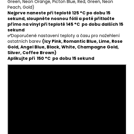
Green, Neon Orange, Picton Blue, Red, Green, Neon
Peach, Gold)
Nejprve naneste při teplotě 125 °C po dobu 15
sekund, sloupněte nosnou fólii a poté přitlačte
přímo na vinyl při teplotě 145 °C po dobu dalších 15
sekund
✅
Doporučené nastavení teploty a času pro nažehlení
ostatních barev
(Icy Pink, Romantic Blue, Lime, Rose
Gold, Angel Blue, Black, White, Champagne Gold,
Silver, Coffee Brown)
Aplikujte při 150 °C po dobu 15 sekund