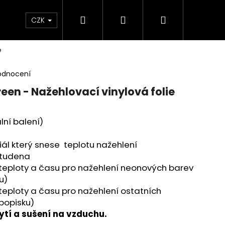
Hledat
Přihlášení
Nákupní
 poukaz
BLEŠÍ TRH🛍️
Doprava a platba
K
CZK
e
košík
odnocení
reen - Nažehlovací vinylová folie
ální balení)
riál který snese teplotu nažehlení
 studena
eploty a času pro nažehlení neonových barev
u)
eploty a času pro nažehlení ostatních
popisku)
tí a sušení na vzduchu.