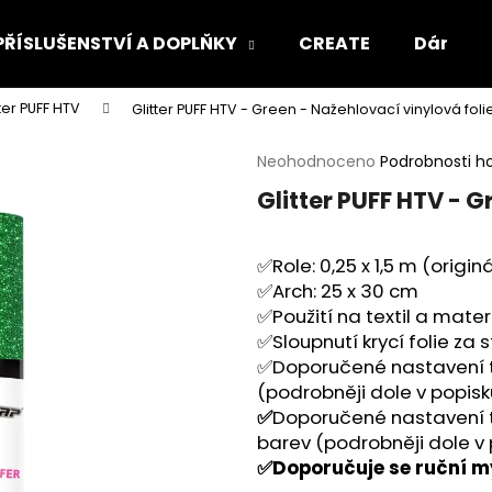
PŘÍSLUŠENSTVÍ A DOPLŇKY
CREATE
Dárkový
tter PUFF HTV
Glitter PUFF HTV - Green - Nažehlovací vinylová foli
Co potřebujete najít?
Průměrné
Neohodnoceno
Podrobnosti h
hodnocení
Glitter PUFF HTV - G
produktu
HLEDAT
je
0,0
✅Role: 0,25 x 1,5 m (origin
z
5
✅Arch: 25 x 30 cm
Doporučujeme
hvězdiček.
✅Použití na textil a mate
✅Sloupnutí krycí folie za
✅Doporučené nastavení t
(podrobněji dole v popisk
✅
Doporučené nastavení t
barev (podrobněji dole v 
✅Doporučuje se ruční my