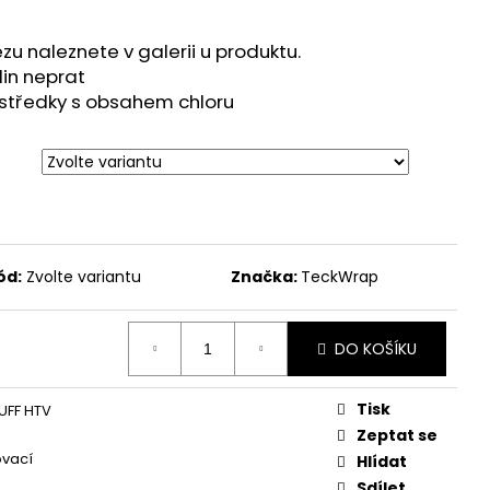
zu naleznete v galerii u produktu.
in neprat
ostředky s obsahem chloru
ód:
Zvolte variantu
Značka:
TeckWrap
DO KOŠÍKU
Tisk
PUFF HTV
Zeptat se
ovací
Hlídat
Sdílet