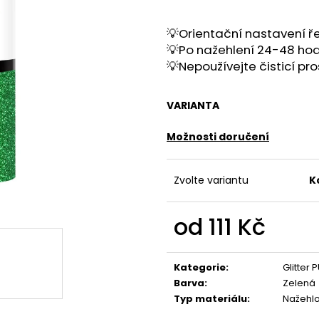
💡Orientační nastavení ře
💡Po nažehlení 24-48 hod
💡Nepoužívejte čisticí pr
VARIANTA
Možnosti doručení
Zvolte variantu
K
od
111 Kč
Měrná
cena:
Kategorie
:
Glitter 
Barva
:
Zelená
Typ materiálu
:
Nažehl