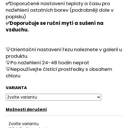
č
✅
Doporučené nastavení teploty a času pro
u
nažehlení ostatních barev (podrobněji dole v
j
popisku)
e
✅Doporučuje se ruční mytí a sušení na
m
vzduchu.
e
💡Orientační nastavení řezu naleznete v galerii u
produktu.
💡Po nažehlení 24-48 hodin neprat
💡Nepoužívejte čisticí prostředky s obsahem
chloru
VARIANTA
Možnosti doručení
Zvolte variantu