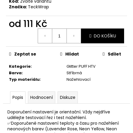
Kód:
Zvolte variantu
Značka:
TeckWrap
od
111 Kč
Měrná
DO KOŠÍKU
cena:
Zeptat se
Hlídat
Sdílet
Kategorie
:
Glitter PUFF HTV
Barva
:
Stříbrná
Typ materiálu
:
Nažehlovací
Popis
Hodnocení
Diskuze
Doporučení nastavení je orientační. Vždy nejdříve
udělejte testovací řez i test nažehlení.
✅Doporučené nastavení teploty a času pro nažehlení
neonových barev (Lavender Rose, Neon Yellow, Neon