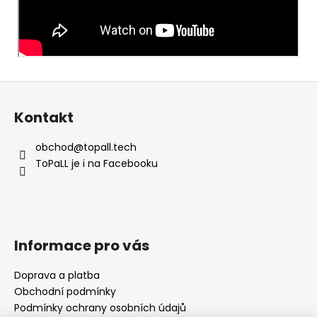
Z
á
Kontakt
p
a
obchod
@
topall.tech
t
ToPaLL je i na Facebooku
í
Informace pro vás
Doprava a platba
Obchodní podmínky
Podmínky ochrany osobních údajů