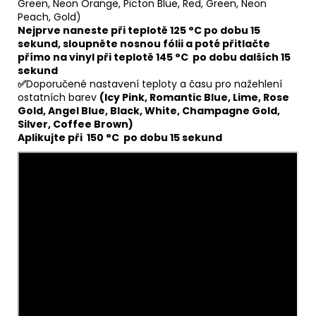
Green, Neon Orange, Picton Blue, Red, Green, Neon
Peach, Gold)
Nejprve naneste při teplotě 125 °C po dobu 15
sekund, sloupněte nosnou fólii a poté přitlačte
přímo na vinyl při teplotě 145 °C po dobu dalších 15
sekund
✅
Doporučené nastavení teploty a času pro nažehlení
ostatních barev
(Icy Pink, Romantic Blue, Lime, Rose
Gold, Angel Blue, Black, White, Champagne Gold,
Silver, Coffee Brown)
Aplikujte při 150 °C po dobu 15 sekund