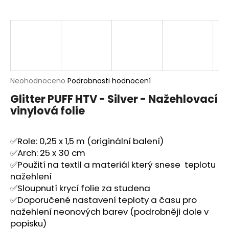
a
j
í
t
?
Průměrné
Neohodnoceno
Podrobnosti hodnocení
hodnocení
Glitter PUFF HTV - Silver - Nažehlovací
produktu
vinylová folie
je
HLEDAT
0,0
z
5
✅Role: 0,25 x 1,5 m (originální balení)
hvězdiček.
✅Arch: 25 x 30 cm
D
✅Použití na textil a materiál který snese teplotu
o
nažehlení
p
✅Sloupnutí krycí folie za studena
o
✅Doporučené nastavení teploty a času pro
r
nažehlení neonových barev (podrobněji dole v
u
popisku)