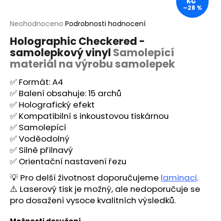
KČ
–28 %
a
j
Průměrné
Neohodnoceno
Podrobnosti hodnocení
hodnocení
í
Holographic Checkered -
produktu
t
samolepkový vinyl
Samolepící
je
?
0,0
materiál na výrobu samolepek
z
5
✅ Formát: A4
hvězdiček.
✅ Balení obsahuje: 15 archů
✅ Holografický efekt
HLEDAT
✅ Kompatibilní s inkoustovou tiskárnou
✅ Samolepící
✅ Voděodolný
✅ Silně přilnavý
D
✅ Orientační nastavení řezu
o
💡 Pro delší životnost doporučujeme
laminaci
.
p
⚠️ Laserový tisk je možný, ale nedoporučuje se
o
r
pro dosažení vysoce kvalitních výsledků.
u