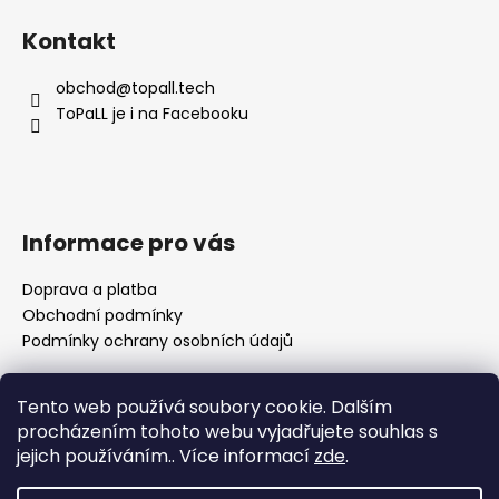
á
Kontakt
p
a
obchod
@
topall.tech
t
ToPaLL je i na Facebooku
í
Informace pro vás
Doprava a platba
Obchodní podmínky
Podmínky ochrany osobních údajů
Tento web používá soubory cookie. Dalším
Přijímáme online platby
procházením tohoto webu vyjadřujete souhlas s
jejich používáním.. Více informací
zde
.
🌸 Děkuji za vaši trpělivost Nedávno se naše rodina
rozrostla o nového člena a já se pomalu vracím k