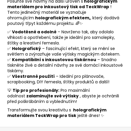
Posuňte své návrhy na další úroveň s
holografickým
materiálem pro inkoustový tisk od TeckWrap
!
Tento jedinečný materiál se vyznačuje
ohromujícím
holografickým efektem,
, který dodává
poutavý třpyt každému projektu. 🌈✨
✅
Vodotěsné a odolné
– Navrženo tak, aby odolalo
vlhkosti a opotřebení, takže je ideální pro samolepky,
štítky a kreativní řemesla.
✅
Holografický
– fascinující efekt, který se mění se
světlem a zvýrazňuje vaše výtisky magickým dotekem.
✅
Kompatibilní s inkoustovou tiskárnou
– Snadno
tiskněte živé a detailní návrhy ze své domácí inkoustové
tiskárny.
✅
Všestranné použití
– Ideální pro plánovače,
scrapbooking, DIY řemesla, štítky produktů a další!
💡
Tip pro profesionály:
Pro maximální
odolnost
zalaminujte své výtisky
, abyste je ochránili
před poškrábáním a vyblednutím!
Transformujte svou kreativitu s
holografickým
materiálem TeckWrap pro tisk
ještě dnes! ✨
Z