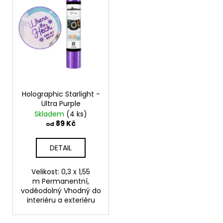
č
u
j
e
m
e
Holographic Starlight -
Ultra Purple
Skladem
(4 ks)
89 Kč
od
DETAIL
Velikost: 0,3 x 1,55
m Permanentní,
voděodolný Vhodný do
interiéru a exteriéru