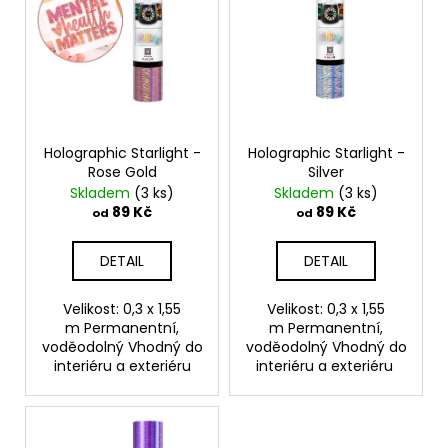
i
k
a
s
t
j
p
ů
í
r
t
o
?
d
Holographic Starlight -
Holographic Starlight -
u
Rose Gold
Silver
k
Skladem
(3 ks)
Skladem
(3 ks)
t
89 Kč
89 Kč
od
od
HLEDAT
ů
DETAIL
DETAIL
Velikost: 0,3 x 1,55
Velikost: 0,3 x 1,55
D
m Permanentní,
m Permanentní,
o
voděodolný Vhodný do
voděodolný Vhodný do
p
interiéru a exteriéru
interiéru a exteriéru
o
r
u