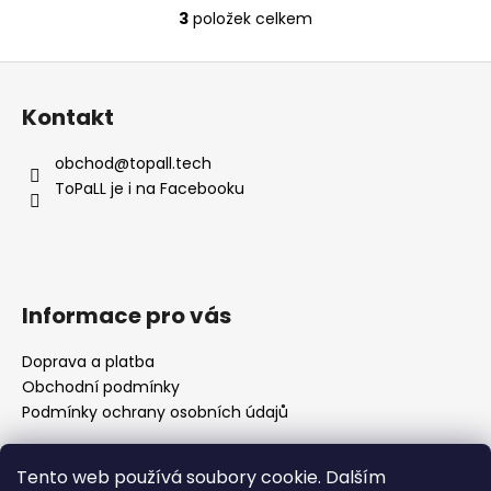
3
položek celkem
O
v
Z
l
á
á
Kontakt
d
p
a
a
obchod
@
topall.tech
c
t
ToPaLL je i na Facebooku
í
í
p
r
v
k
Informace pro vás
y
v
Doprava a platba
ý
Obchodní podmínky
p
i
Podmínky ochrany osobních údajů
s
u
Tento web používá soubory cookie. Dalším