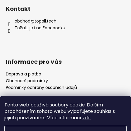
á
Kontakt
p
a
obchod
@
topall.tech
t
ToPaLL je i na Facebooku
í
Informace pro vás
Doprava a platba
Obchodní podmínky
Podmínky ochrany osobních údajů
Tento web používá soubory cookie. Dalším
Přijímáme online platby
procházením tohoto webu vyjadřujete souhlas s
jejich používáním.. Více informací
zde
.
🌸 Děkuji za vaši trpělivost Nedávno se naše rodina
rozrostla o nového člena a já se pomalu vracím k