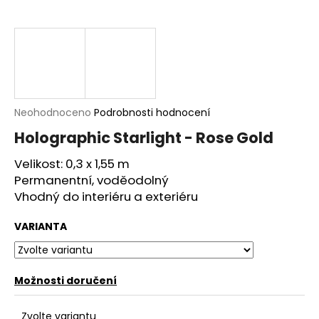
a
j
í
t
?
Průměrné
Neohodnoceno
Podrobnosti hodnocení
hodnocení
Holographic Starlight - Rose Gold
produktu
je
Velikost: 0,3 x 1,55 m
HLEDAT
0,0
Permanentní, voděodolný
z
5
Vhodný do interiéru a exteriéru
hvězdiček.
D
VARIANTA
o
p
o
Možnosti doručení
r
u
Zvolte variantu