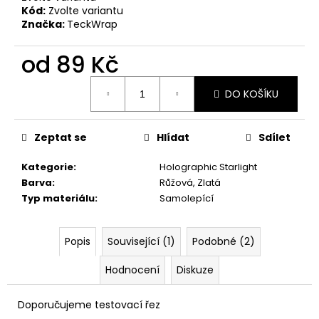
č
Kód:
Zvolte variantu
u
Značka:
TeckWrap
j
e
od
89 Kč
m
e
Měrná
DO KOŠÍKU
cena:
Zeptat se
Hlídat
Sdílet
Kategorie
:
Holographic Starlight
Barva
:
Růžová, Zlatá
Typ materiálu
:
Samolepící
Popis
Související (1)
Podobné (2)
Hodnocení
Diskuze
Doporučujeme testovací řez