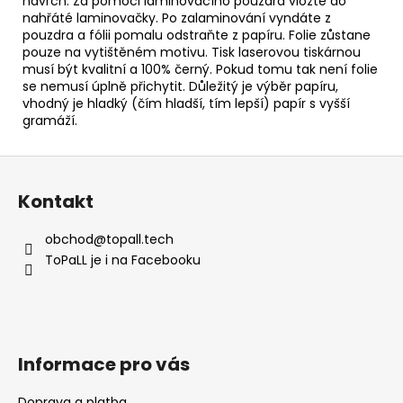
navrch. Za pomoci laminovacího pouzdra vložte do
nahřáté laminovačky. Po zalaminování vyndáte z
pouzdra a fólii pomalu odstraňte z papíru. Folie zůstane
pouze na vytištěném motivu. Tisk laserovou tiskárnou
musí být kvalitní a 100% černý. Pokud tomu tak není folie
se nemusí úplně přichytit. Důležitý je výběr papíru,
vhodný je hladký (čím hladší, tím lepší) papír s vyšší
gramáží.
Z
á
Kontakt
p
a
obchod
@
topall.tech
t
ToPaLL je i na Facebooku
í
Informace pro vás
Doprava a platba