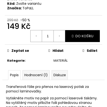
č
Kód:
Zvolte variantu
u
Značka:
ToPaLL
j
e
299 Kč
–50 %
m
149 Kč
e
Měrná
DO KOŠÍKU
cena:
Zeptat se
Hlídat
Sdílet
Kategorie
:
MATERIÁL
Popis
Hodnocení (1)
Diskuze
Transferová fólie pro přenos na laserový potisk za
pomocí laminovačky.
Vytiskněte motiv na papír za pomocí laserové tiskárny.
Na vytištěný motiv přiložte folii pohledovou stranou