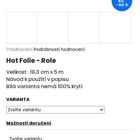
KČ
–50 %
a
j
í
t
?
Průměrné
1 hodnocení
Podrobnosti hodnocení
hodnocení
Hot Folie - Role
produktu
je
Velikost : 19,3 cm x 5 m
HLEDAT
5,0
Návod k použití v popisu
z
5
Bílá varianta nemá 100% krytí
hvězdiček.
D
VARIANTA
o
p
o
Možnosti doručení
r
u
Zvolte variantu