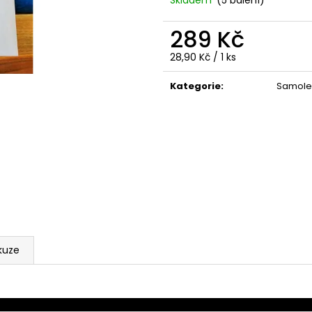
Skladem
(5 balení)
289 Kč
Měrná
28,90 Kč / 1 ks
cena:
Kategorie
:
Samolep
kuze