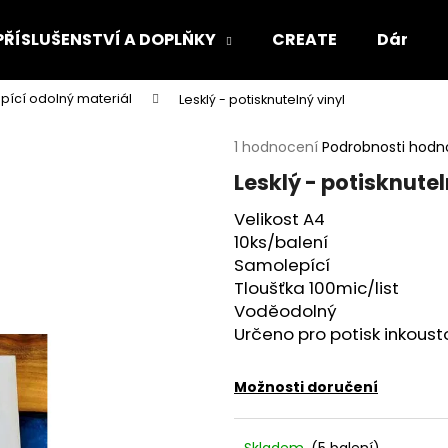
PŘÍSLUŠENSTVÍ A DOPLŇKY
CREATE
Dárkový
ící odolný materiál
Lesklý - potisknutelný vinyl
Co potřebujete najít?
Průměrné
1 hodnocení
Podrobnosti hodn
hodnocení
Lesklý - potisknutel
produktu
HLEDAT
je
Velikost A4
5,0
10ks/balení
z
5
Samolepící
Doporučujeme
hvězdiček.
Tloušťka 100mic/list
Voděodolný
Určeno pro potisk inkoust
Možnosti doručení