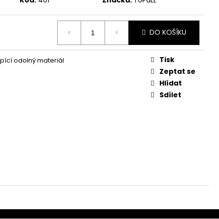
Kód:
401
Značka:
ToPaLL
DO KOŠÍKU
Tisk
ící odolný materiál
Zeptat se
Hlídat
Sdílet