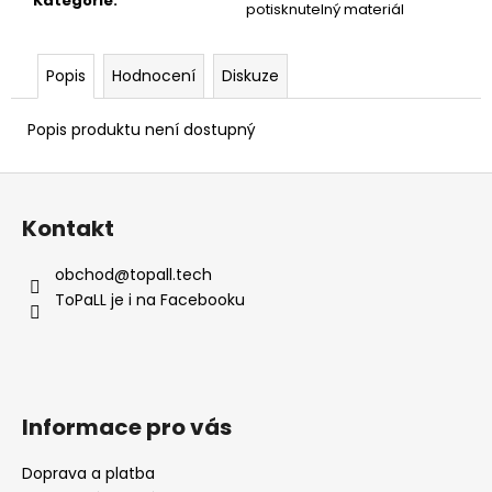
č
Kategorie
:
potisknutelný materiál
u
j
e
Popis
Hodnocení
Diskuze
m
e
Popis produktu není dostupný
Z
á
Kontakt
p
a
obchod
@
topall.tech
t
ToPaLL je i na Facebooku
í
Informace pro vás
Doprava a platba