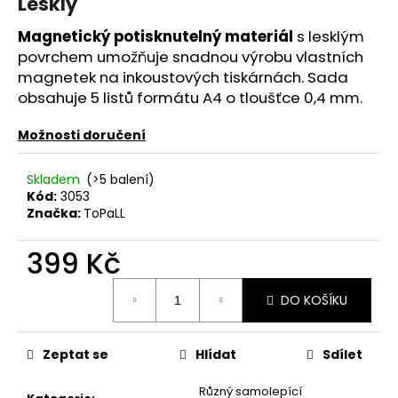
Lesklý
je
a
0,0
Magnetický potisknutelný materiál
s lesklým
z
j
5
povrchem umožňuje snadnou výrobu vlastních
í
hvězdiček.
magnetek na inkoustových tiskárnách. Sada
t
obsahuje 5 listů formátu A4 o tloušťce 0,4 mm.
?
Možnosti doručení
Skladem
(>5 balení)
Kód:
3053
HLEDAT
Značka:
ToPaLL
399 Kč
D
Měrná
o
DO KOŠÍKU
cena:
p
o
Zeptat se
Hlídat
Sdílet
r
u
Různý samolepící