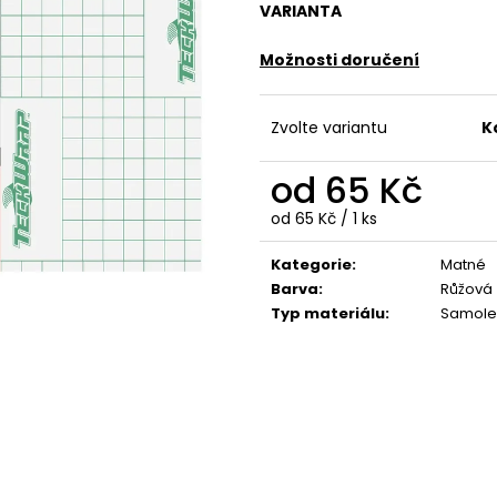
VARIANTA
Možnosti doručení
Zvolte variantu
K
od
65 Kč
Měrná
od 65 Kč / 1 ks
cena:
Kategorie
:
Matné
Barva
:
Růžová
Typ materiálu
:
Samole