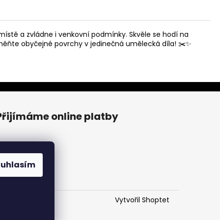
 místě a zvládne i venkovní podmínky. Skvěle se hodí na
eměňte obyčejné povrchy v jedinečná umělecká díla! ✂️✨
Přijímáme online platby
ouhlasím
Vytvořil Shoptet