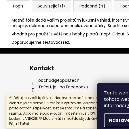
Popis
Související (1)
Podobné (4)
Hod
Matná fólie dodá vašim projektům luxusní vzhled, intenziv
nálepky, dekorace nebo personalizované dárky. Snadno se 
Vhodná pro použití s většinou hobby plotrů (např. Cricut, S
Doporučujeme testovací řez.
Z
á
Kontakt
p
a
obchod
@
topall.tech
t
ToPaLL je i na Facebooku
Tento web 
í
🌸 Děkuji za vaši trpělivost Nedávno se naše rodina rozrostla o nové
tohoto webu
člena a já se pomalu vracím k vyřizování objednávek. Prosím vás
informací
proto o trochu trpělivosti, než se zotavíme a zaběhneme do nového
režimu. Jako malé poděkování můžete využít 10% slevu na celý náku
Copyright 2026
ToPaLL
. Všechna práva vyhrazen
kódem JANEK26. 💛 Moc si vážím každé objednávky i vaší podpory. 
Nastave
Pája | ToPaLL