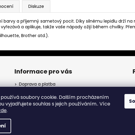
nocení
Diskuze
ní barvy a příjemný sametový pocit. Díky silnému lepidlu drží na
vyřezává a aplikuje, takže vaše nápady ožijí během chvilky. Př
ilhouette, Brother atd.).
Informace pro vás
Doprava a platba
Obchodní podmínky
používá soubory cookie. Dalším procházením
Podmínky ochrany osobních údajů
S
ho
 vyjadřujete souhlas s jejich používáním.. Více
zde
.
p s
a.
✨
ní