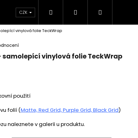
Hledat
Přihlášení
Nákupní
 poukaz
BLEŠÍ TRH🛍️
Doprava a platba
K
CZK
molepící vinylová folie TeckWrap
košík
odnocení
- samolepící vinylová folie TeckWrap
kovní použití
u folií (
Matte, Red Grid, Purple Grid, Black Grid
)
zu naleznete v galerii u produktu.