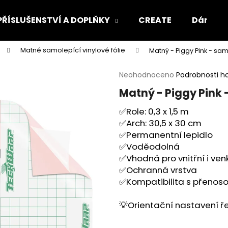
PŘÍSLUŠENSTVÍ A DOPLŇKY
CREATE
Dárkový
Matné samolepící vinylové fólie
Matný - Piggy Pink - sa
Co potřebujete najít?
Průměrné
Neohodnoceno
Podrobnosti h
hodnocení
Matný - Piggy Pink 
produktu
HLEDAT
je
✅Role: 0,3 x 1,5 m
0,0
✅Arch: 30,5 x 30 cm
z
5
✅Permanentní lepidlo
Doporučujeme
hvězdiček.
✅Voděodolná
✅Vhodná pro vnitřní i ven
✅Ochranná vrstva
✅Kompatibilita s přenosov
💡Orientační nastavení ře