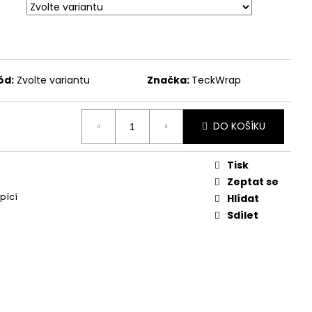
ód:
Zvolte variantu
Značka:
TeckWrap
DO KOŠÍKU
Tisk
Zeptat se
pící
Hlídat
Sdílet