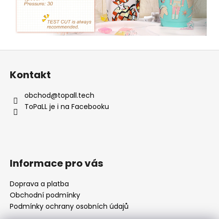
Z
á
Kontakt
p
a
obchod
@
topall.tech
t
ToPaLL je i na Facebooku
í
Informace pro vás
Doprava a platba
Obchodní podmínky
Podmínky ochrany osobních údajů