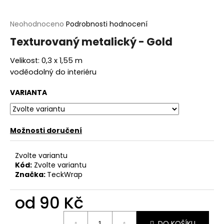
a
j
Průměrné
Neohodnoceno
Podrobnosti hodnocení
hodnocení
í
Texturovaný metalický - Gold
produktu
t
je
Velikost: 0,3 x 1,55 m
?
0,0
z
voděodolný do interiéru
5
hvězdiček.
VARIANTA
HLEDAT
Možnosti doručení
Zvolte variantu
D
Kód:
Zvolte variantu
o
Značka:
TeckWrap
p
o
od
90 Kč
r
u
Měrná
DO KOŠÍKU