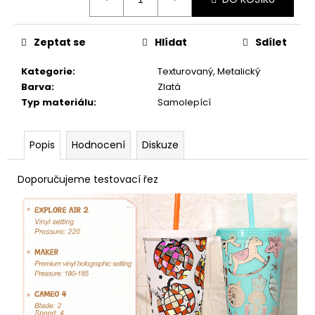
č
cena:
u
j
Zeptat se
Hlídat
Sdílet
e
m
Kategorie
:
Texturovaný, Metalický
e
Barva
:
Zlatá
Typ materiálu
:
Samolepící
Popis
Hodnocení
Diskuze
Doporučujeme testovací řez