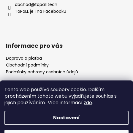
a
obchod
@
topall.tech
t
ToPaLL je i na Facebooku
í
Informace pro vás
Doprava a platba
Obchodní podmínky
Podmínky ochrany osobních údajů
Tento web používá soubory cookie. Dalším
Přijímáme online platby
procházením tohoto webu vyjadřujete souhlas s
jejich používáním.. Více informací
zde
.
🌸 Děkuji za vaši trpělivost Nedávno se naše rodina
rozrostla o nového člena a já se pomalu vracím k
Nastavení
vyřizování objednávek. Prosím vás proto o trochu
trpělivosti, než se zotavíme a zaběhneme do nového
Vytvořil Shoptet
režimu. Jako malé poděkování můžete využít 10% slevu na