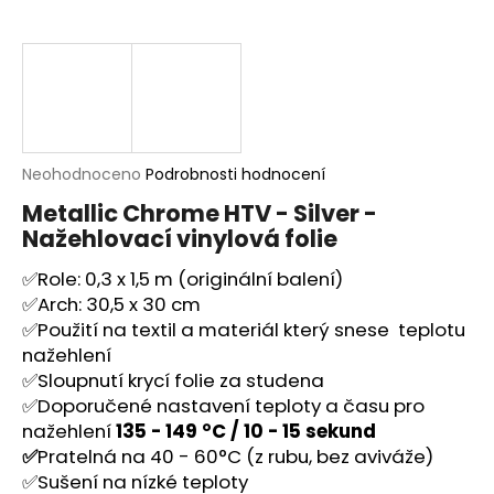
a
j
í
t
?
Průměrné
Neohodnoceno
Podrobnosti hodnocení
hodnocení
Metallic Chrome HTV - Silver -
produktu
Nažehlovací vinylová folie
je
HLEDAT
0,0
✅Role: 0,3 x 1,5 m (originální balení)
z
5
✅Arch: 30,5 x 30 cm
hvězdiček.
✅Použití na textil a materiál který snese teplotu
D
nažehlení
o
✅Sloupnutí krycí folie za studena
p
✅Doporučené nastavení teploty a času pro
o
nažehlení
135 - 149 °C / 10 - 15 sekund
r
✅
Pratelná na 40 - 60°C (z rubu, bez aviváže)
u
✅Sušení na nízké teploty