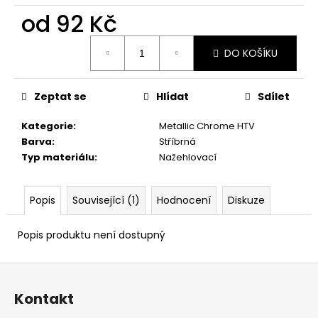
od
92 Kč
Měrná
DO KOŠÍKU
cena:
Zeptat se
Hlídat
Sdílet
Kategorie
:
Metallic Chrome HTV
Barva
:
Stříbrná
Typ materiálu
:
Nažehlovací
Popis
Související (1)
Hodnocení
Diskuze
Popis produktu není dostupný
Z
á
Kontakt
p