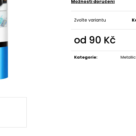
Možnosti doručení
Zvolte variantu
K
od
90 Kč
Měrná
cena:
Kategorie
:
Metalli