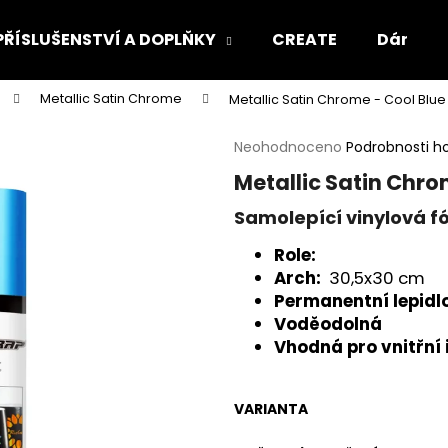
PŘÍSLUŠENSTVÍ A DOPLŇKY
CREATE
Dárkový
Metallic Satin Chrome
Metallic Satin Chrome - Cool Blue
Co potřebujete najít?
Průměrné
Neohodnoceno
Podrobnosti h
hodnocení
Metallic Satin Chro
produktu
HLEDAT
je
Samolepící vinylová fó
0,0
z
Role:
5
Doporučujeme
Arch:
30,5x30 cm
hvězdiček.
Permanentní lepidl
Voděodolná
Vhodná pro vnitřní 
VARIANTA