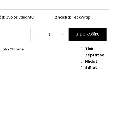
ód:
Zvolte variantu
Značka:
TeckWrap
DO KOŠÍKU
Tisk
c Satin Chrome
Zeptat se
Hlídat
Sdílet