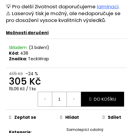
č
💡 Pro delší životnost doporučujeme
laminaci
.
u
⚠️ Laserový tisk je možný, ale nedoporučuje se
j
e
pro dosažení vysoce kvalitních výsledků.
m
e
Možnosti doručení
Skladem
(3 balení)
Kód:
438
Značka:
TeckWrap
405 Kč
–24 %
305 Kč
Měrná
19,06 Kč / 1 ks
cena:
DO KOŠÍKU
Zeptat se
Hlídat
Sdílet
Samolepící odolný
Kategorie
: