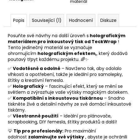
materiál
Popis
Související (1)
Hodnocení
Diskuze
Posuňte své návrhy na další úroveň s
holografickým
materiálem pro inkoustový tisk od TeckWrap
!
Tento jedinečný materiál se vyznačuje
ohromujícím
holografickým efektem,
, který dodává
poutavý třpyt každému projektu. 🌈✨
✅
Vodotěsné a odolné
– Navrženo tak, aby odolalo
vlhkosti a opotřebení, takže je ideální pro samolepky,
štítky a kreativní řemesla.
✅
Holografický
– fascinující efekt, který se mění se
světlem a zvýrazňuje vaše výtisky magickým dotekem.
✅
Kompatibilní s inkoustovou tiskárnou
– Snadno
tiskněte živé a detailní návrhy ze své domácí inkoustové
tiskárny.
✅
Všestranné použití
– Ideální pro plánovače,
scrapbooking, DIY řemesla, štítky produktů a další!
💡
Tip pro profesionály:
Pro maximální
odolnost
zalaminujte své výtisky
, abyste je ochránili