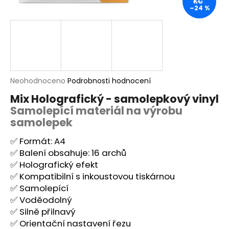
KČ
–24 %
a
j
í
t
?
Průměrné
Neohodnoceno
Podrobnosti hodnocení
hodnocení
Mix Holografický - samolepkový vinyl
produktu
Samolepící materiál na výrobu
je
HLEDAT
0,0
samolepek
z
5
✅ Formát: A4
hvězdiček.
✅ Balení obsahuje: 16 archů
D
✅ Holografický efekt
o
✅ Kompatibilní s inkoustovou tiskárnou
p
✅ Samolepící
o
✅ Voděodolný
r
✅ Silně přilnavý
u
✅ Orientační nastavení řezu