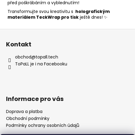
před poškrábáním a vyblednutím!
Transformujte svou kreativitu s
holografickým
materiálem TeckWrap pro tisk
ještě dnes! ✨
Z
á
Kontakt
p
a
obchod
@
topall.tech
t
ToPaLL je i na Facebooku
í
Informace pro vás
Doprava a platba
Obchodní podmínky
Podmínky ochrany osobních údajů