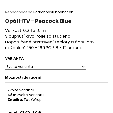
a
j
Průměrné
Neohodnoceno
Podrobnosti hodnocení
hodnocení
í
Opál HTV - Peacock Blue
produktu
t
je
Velikost: 0,24 x 1,5 m
?
0,0
Sloupnutí krycí fólie za studena
z
5
Doporučené nastavení teploty a času pro
hvězdiček.
nažehlení: 150 - 160 °C / 8 - 12 sekund
VARIANTA
HLEDAT
Možnosti doručení
D
o
Zvolte variantu
p
Kód:
Zvolte variantu
o
Značka:
TeckWrap
r
u