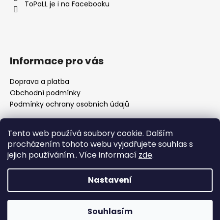
t
ToPaLL je i na Facebooku
í
Informace pro vás
Doprava a platba
Obchodní podmínky
Podmínky ochrany osobních údajů
Tento web používá soubory cookie. Dalším
Přijímáme online platby
procházením tohoto webu vyjadřujete souhlas s
jejich používáním.. Více informací
zde
.
🌸 Děkuji za vaši trpělivost Nedávno se naše rodina
rozrostla o nového člena a já se pomalu vracím k
Nastavení
vyřizování objednávek. Prosím vás proto o trochu
trpělivosti, než se zotavíme a zaběhneme do nového
Vytvořil Shoptet
režimu. Jako malé poděkování můžete využít 10% slevu na
celý nákup s kódem JANEK26. 💛 Moc si vážím každé
Souhlasím
Copyright 2026
ToPaLL
. Všechna práva vyhrazena.
objednávky i vaší podpory. ✨ Pája | ToPaLL