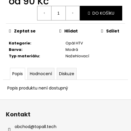
od
90 Kč
č
u
Měrná
j
DO KOŠÍKU
cena:
e
m
Zeptat se
Hlídat
Sdílet
e
Kategorie
:
Opál HTV
Barva
:
Modrá
Typ materiálu
:
Nažehlovací
Popis
Hodnocení
Diskuze
Popis produktu není dostupný
Z
á
Kontakt
p
a
obchod
@
topall.tech