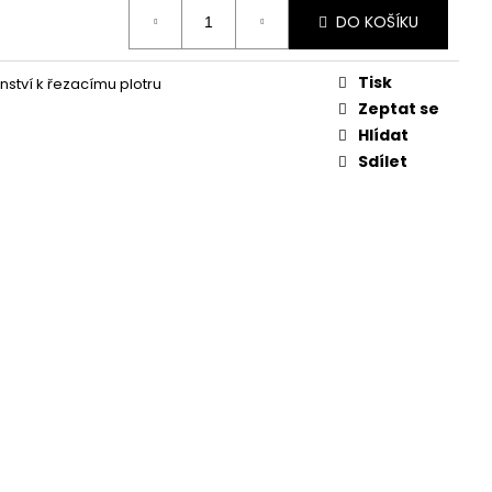
DO KOŠÍKU
Tisk
enství k řezacímu plotru
Zeptat se
Hlídat
Sdílet