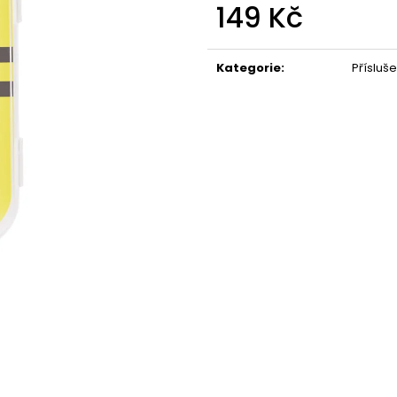
149 Kč
Měrná
cena:
Kategorie
:
Přísluš