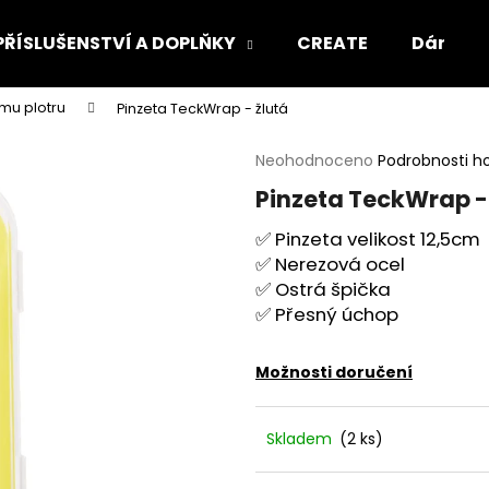
PŘÍSLUŠENSTVÍ A DOPLŇKY
CREATE
Dárkový
ímu plotru
Pinzeta TeckWrap - žlutá
Co potřebujete najít?
Průměrné
Neohodnoceno
Podrobnosti h
hodnocení
Pinzeta TeckWrap -
produktu
HLEDAT
je
✅ Pinzeta velikost 12,5cm
0,0
✅ Nerezová ocel
z
5
✅ Ostrá špička
Doporučujeme
hvězdiček.
✅ Přesný úchop
Možnosti doručení
Skladem
(2 ks)