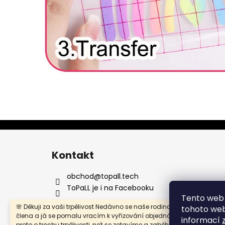
Z
á
Kontakt
p
a
obchod
@
topall.tech
t
ToPaLL je i na Facebooku
Tento web 
í
🌸 Děkuji za vaši trpělivost Nedávno se naše rodina rozrostla o nové
tohoto webu
člena a já se pomalu vracím k vyřizování objednávek. Prosím vás
informací
proto o trochu trpělivosti, než se zotavíme a zaběhneme do nového