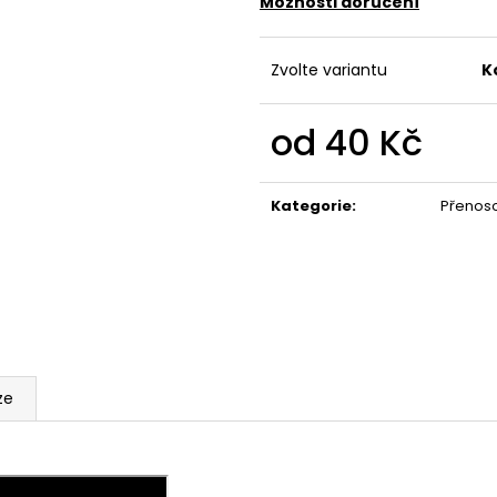
Možnosti doručení
Zvolte variantu
K
od
40 Kč
Měrná
cena:
Kategorie
:
Přenoso
ze