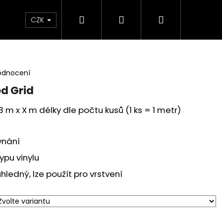
Hledat
Přihlášení
Nákupní
 poukaz
BLEŠÍ TRH🛍️
Doprava a platba
K
CZK
košík
odnocení
ed Grid
 m x X m délky dle počtu kusů (1 ks = 1 metr)
vnání
ypu vinylu
ledný, lze použít pro vrstvení