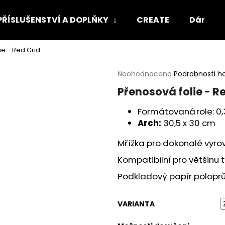
PŘÍSLUŠENSTVÍ A DOPLŇKY
CREATE
Dárkový
ie - Red Grid
Co potřebujete najít?
Průměrné
Neohodnoceno
Podrobnosti h
hodnocení
Přenosová folie - R
produktu
HLEDAT
je
Formátovaná role: 0,3
0,0
z
Arch:
30,5 x 30 cm
5
Doporučujeme
hvězdiček.
Mřížka pro dokonalé vyro
Kompatibilní pro většinu t
Podkladový papír poloprůh
VARIANTA