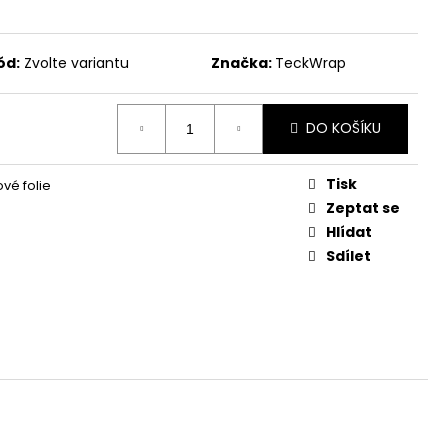
ód:
Zvolte variantu
Značka:
TeckWrap
DO KOŠÍKU
Tisk
vé folie
Zeptat se
Hlídat
Sdílet