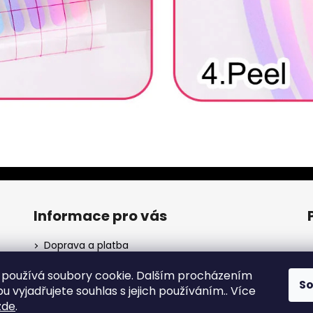
Informace pro vás
Doprava a platba
Obchodní podmínky
používá soubory cookie. Dalším procházením
Podmínky ochrany osobních údajů
S
ho
 vyjadřujete souhlas s jejich používáním.. Více
zde
.