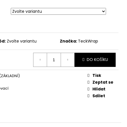
ód:
Zvolte variantu
Značka:
TeckWrap
DO KOŠÍKU
Tisk
(ZÁKLADNÍ)
Zeptat se
ovací
Hlídat
Sdílet