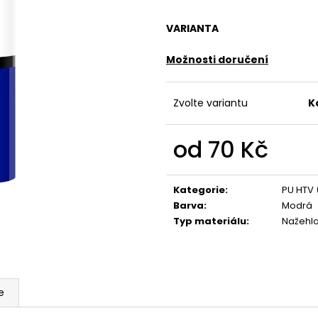
VARIANTA
Možnosti doručení
Zvolte variantu
K
od
70 Kč
Měrná
cena:
Kategorie
:
PU HTV 
Barva
:
Modrá
Typ materiálu
:
Nažehl
e