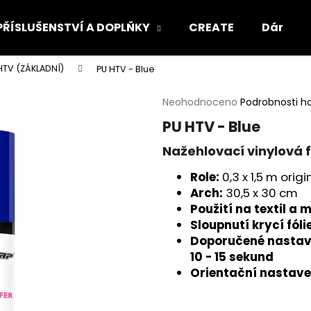
PŘÍSLUŠENSTVÍ A DOPLŇKY
CREATE
Dárkový
HTV (ZÁKLADNÍ)
PU HTV - Blue
Co potřebujete najít?
Průměrné
Neohodnoceno
Podrobnosti h
hodnocení
PU HTV - Blue
produktu
HLEDAT
je
Nažehlovací vinylová f
0,0
z
Role:
0,3 x 1,5 m orig
5
Doporučujeme
Arch:
30,5 x 30 cm
hvězdiček.
Použití na textil a 
Sloupnutí krycí fól
Doporučené nastaven
10 - 15 sekund
Orientační nastave