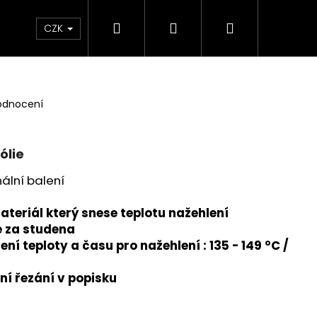
Hledat
Přihlášení
Nákupní
 poukaz
BLEŠÍ TRH🛍️
Doprava a platba
K
CZK
košík
odnocení
ólie
inální balení
materiál který snese teplotu nažehlení
ie za studena
í teploty a času pro nažehlení : 135 - 149 °C /
ní řezání v popisku