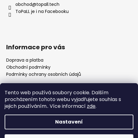
a
obchod
@
topall.tech
t
ToPaLL je i na Facebooku
í
Informace pro vás
Doprava a platba
Obchodní podmínky
Podmínky ochrany osobních údajů
Tento web používá soubory cookie. Dalším
Přijímáme online platby
procházením tohoto webu vyjadřujete souhlas s
jejich používáním.. Více informací
zde
.
🌸 Děkuji za vaši trpělivost Nedávno se naše rodina
rozrostla o nového člena a já se pomalu vracím k
Nastavení
vyřizování objednávek. Prosím vás proto o trochu
trpělivosti, než se zotavíme a zaběhneme do nového
Vytvořil Shoptet
režimu. Jako malé poděkování můžete využít 10% slevu na