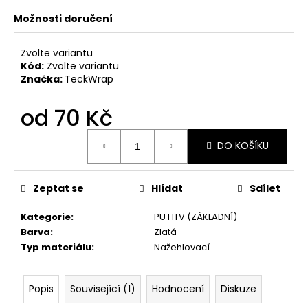
č
u
Možnosti doručení
j
e
Zvolte variantu
m
Kód:
Zvolte variantu
e
Značka:
TeckWrap
od
70 Kč
Měrná
DO KOŠÍKU
cena:
Zeptat se
Hlídat
Sdílet
Kategorie
:
PU HTV (ZÁKLADNÍ)
Barva
:
Zlatá
Typ materiálu
:
Nažehlovací
Popis
Související (1)
Hodnocení
Diskuze