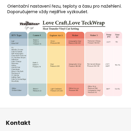
Orientační nastavení řezu, teploty a času pro nažehlení.
Doporučujeme vždy nejdříve vyzkoušet.
Z
á
Kontakt
p