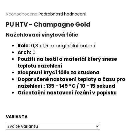
a
j
Průměrné
Neohodnoceno
Podrobnosti hodnocení
hodnocení
í
PU HTV - Champagne Gold
produktu
t
je
Nažehlovací vinylová fólie
?
0,0
z
Role:
0,3 x 1,5 m originální balení
5
Arch:
0
hvězdiček.
Použití na textil a materiál který snese
teplotu nažehlení
HLEDAT
Sloupnutí krycí fólie za studena
Doporučené nastavení teploty a času pro
nažehlení : 135 - 149 °C / 10 - 15 sekund
Orientační nastavení řezání v popisku
D
o
p
o
VARIANTA
r
u