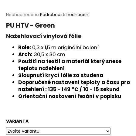
a
j
Průměrné
Neohodnoceno
Podrobnosti hodnocení
hodnocení
í
PU HTV - Green
produktu
t
je
Nažehlovací vinylová fólie
?
0,0
z
Role:
0,3 x 1,5 m originální balení
5
Arch:
30,5 x 30 cm
hvězdiček.
Použití na textil a materiál který snese
teplotu nažehlení
HLEDAT
Sloupnutí krycí fólie za studena
Doporučené nastavení teploty a času pro
nažehlení : 135 - 149 °C / 10 - 15 sekund
Orientační nastavení řezání v popisku
D
o
p
o
VARIANTA
r
u