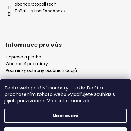
a
obchod
@
topall.tech
t
ToPaLL je i na Facebooku
í
Informace pro vás
Doprava a platba
Obchodní podmínky
Podmínky ochrany osobních údajů
Tento web používá soubory cookie. Dalším
Přijímáme online platby
procházením tohoto webu vyjadřujete souhlas s
jejich používáním.. Více informací
zde
.
🌸 Děkuji za vaši trpělivost Nedávno se naše rodina
rozrostla o nového člena a já se pomalu vracím k
Nastavení
vyřizování objednávek. Prosím vás proto o trochu
trpělivosti, než se zotavíme a zaběhneme do nového
Vytvořil Shoptet
režimu. Jako malé poděkování můžete využít 10% slevu na