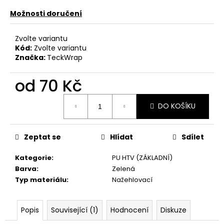
č
u
Možnosti doručení
j
e
Zvolte variantu
m
Kód:
Zvolte variantu
e
Značka:
TeckWrap
od
70 Kč
Měrná
DO KOŠÍKU
cena:
Zeptat se
Hlídat
Sdílet
Kategorie
:
PU HTV (ZÁKLADNÍ)
Barva
:
Zelená
Typ materiálu
:
Nažehlovací
Popis
Související (1)
Hodnocení
Diskuze