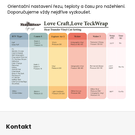
Orientační nastavení řezu, teploty a času pro nažehlení.
Doporučujeme vždy nejdříve vyzkoušet.
Z
á
Kontakt
p