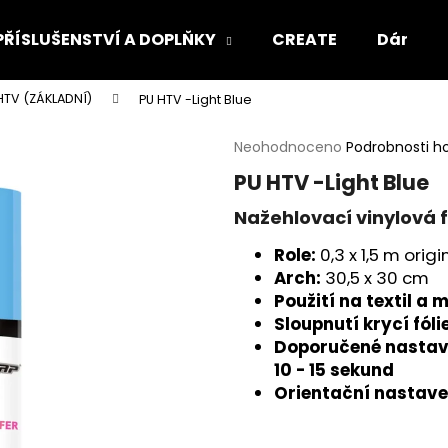
PŘÍSLUŠENSTVÍ A DOPLŇKY
CREATE
Dárkový
HTV (ZÁKLADNÍ)
PU HTV -Light Blue
Co potřebujete najít?
Průměrné
Neohodnoceno
Podrobnosti h
hodnocení
PU HTV -Light Blue
produktu
HLEDAT
je
Nažehlovací vinylová f
0,0
z
Role:
0,3 x 1,5 m orig
5
Doporučujeme
Arch:
30,5 x 30 cm
hvězdiček.
Použití na textil a 
Sloupnutí krycí fól
Doporučené nastaven
10 - 15 sekund
Orientační nastave