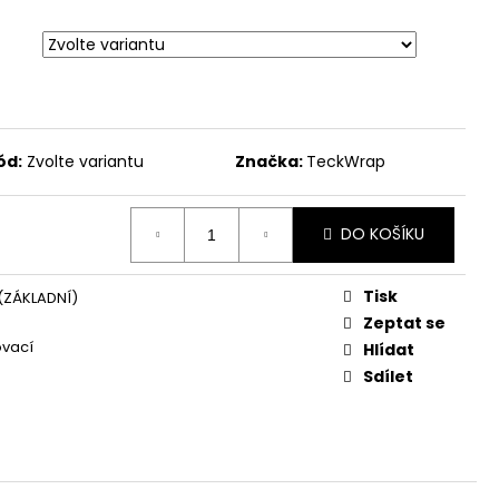
ód:
Zvolte variantu
Značka:
TeckWrap
DO KOŠÍKU
Tisk
(ZÁKLADNÍ)
Zeptat se
ovací
Hlídat
Sdílet