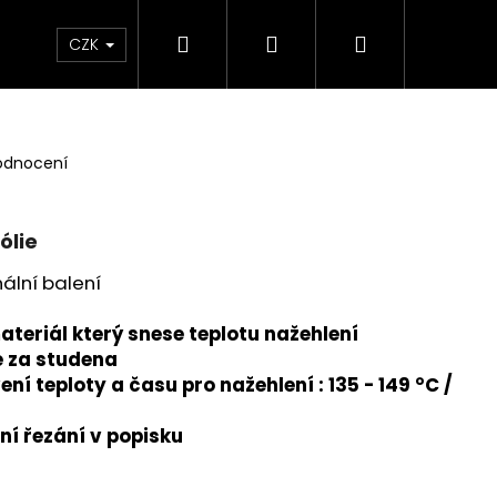
Hledat
Přihlášení
Nákupní
 poukaz
BLEŠÍ TRH🛍️
Doprava a platba
K
CZK
košík
odnocení
ólie
inální balení
materiál který snese teplotu nažehlení
ie za studena
í teploty a času pro nažehlení : 135 - 149 °C /
ní řezání v popisku