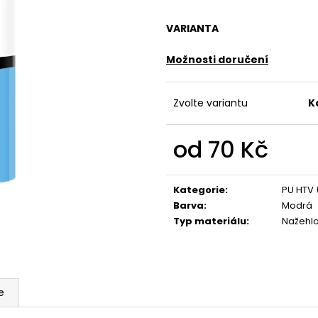
VARIANTA
Možnosti doručení
Zvolte variantu
K
od
70 Kč
Měrná
cena:
Kategorie
:
PU HTV 
Barva
:
Modrá
Typ materiálu
:
Nažehl
e