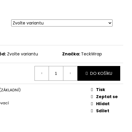
ód:
Zvolte variantu
Značka:
TeckWrap
DO KOŠÍKU
Tisk
(ZÁKLADNÍ)
Zeptat se
ovací
Hlídat
Sdílet