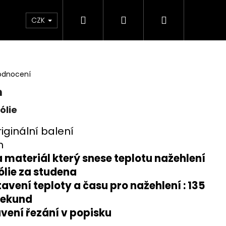
Hledat
Přihlášení
Nákupní
 poukaz
BLEŠÍ TRH🛍️
Doprava a platba
K
CZK
košík
odnocení
n
ólie
riginální balení
cm
 a materiál který snese teplotu nažehlení
fólie za studena
vení teploty a času pro nažehlení : 135
 sekund
vení řezání v popisku