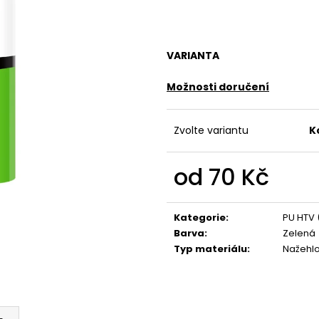
VARIANTA
Možnosti doručení
Zvolte variantu
K
od
70 Kč
Měrná
cena:
Kategorie
:
PU HTV 
Barva
:
Zelená
Typ materiálu
:
Nažehl