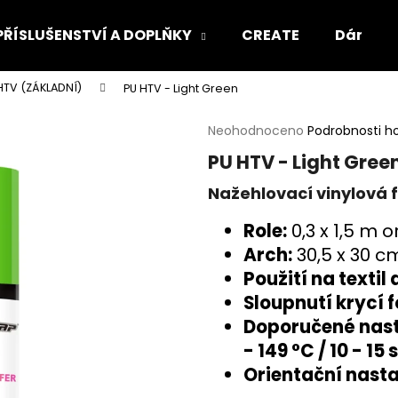
PŘÍSLUŠENSTVÍ A DOPLŇKY
CREATE
Dárkový
HTV (ZÁKLADNÍ)
PU HTV - Light Green
Co potřebujete najít?
Průměrné
Neohodnoceno
Podrobnosti h
hodnocení
PU HTV - Light Gree
produktu
HLEDAT
je
Nažehlovací vinylová f
0,0
z
Role:
0,3 x 1,5 m o
5
Doporučujeme
hvězdiček.
Arch:
30,5 x 30 
Použití na textil
Sloupnutí krycí 
Doporučené nasta
- 149 °C / 10 - 15
Orientační nasta