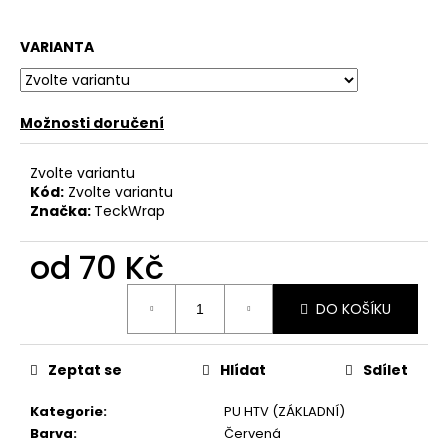
č
u
j
VARIANTA
e
m
e
Možnosti doručení
Zvolte variantu
Kód:
Zvolte variantu
Značka:
TeckWrap
od
70 Kč
Měrná
DO KOŠÍKU
cena:
Zeptat se
Hlídat
Sdílet
Kategorie
:
PU HTV (ZÁKLADNÍ)
Barva
:
Červená