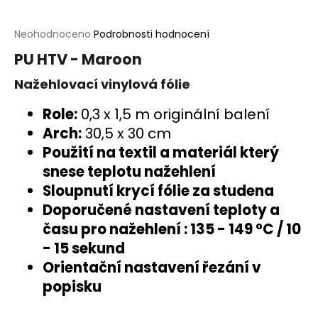
a
j
Průměrné
Neohodnoceno
Podrobnosti hodnocení
hodnocení
í
PU HTV - Maroon
produktu
t
je
Nažehlovací vinylová fólie
?
0,0
z
Role:
0,3 x 1,5 m originální balení
5
hvězdiček.
Arch:
30,5 x 30 cm
Použití na textil a materiál který
HLEDAT
snese teplotu nažehlení
Sloupnutí krycí fólie za studena
Doporučené nastavení teploty a
D
času pro nažehlení : 135 - 149 °C / 10
o
- 15 sekund
p
Orientační nastavení řezání v
o
popisku
r
u