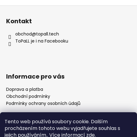
Z
á
Kontakt
p
a
obchod
@
topall.tech
t
ToPaLL je i na Facebooku
í
Informace pro vás
Doprava a platba
Obchodní podmínky
Podmínky ochrany osobních údajů
Tento web používá soubory cookie. Dalším
Přijímáme online platby
procházením tohoto webu vyjadřujete souhlas s
jejich používáním.. Více informací
zde
.