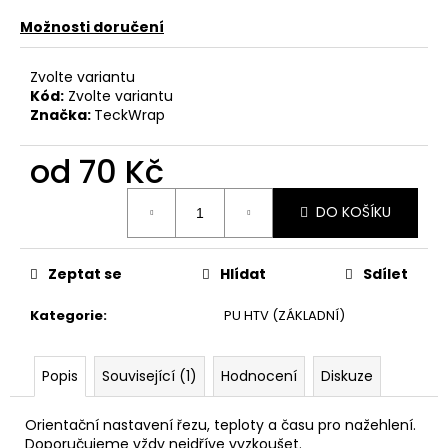
č
u
Možnosti doručení
j
e
Zvolte variantu
m
Kód:
Zvolte variantu
e
Značka:
TeckWrap
od
70 Kč
Měrná
DO KOŠÍKU
cena:
Zeptat se
Hlídat
Sdílet
Kategorie
:
PU HTV (ZÁKLADNÍ)
Popis
Související (1)
Hodnocení
Diskuze
Orientační nastavení řezu, teploty a času pro nažehlení.
Doporučujeme vždy nejdříve vyzkoušet.