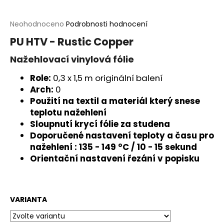
a
j
Průměrné
Neohodnoceno
Podrobnosti hodnocení
hodnocení
í
PU HTV - Rustic Copper
produktu
t
je
Nažehlovací vinylová fólie
?
0,0
z
Role:
0,3 x 1,5 m originální balení
5
Arch:
0
hvězdiček.
Použití na textil a materiál který snese
teplotu nažehlení
HLEDAT
Sloupnutí krycí fólie za studena
Doporučené nastavení teploty a času pro
nažehlení : 135 - 149 °C / 10 - 15 sekund
Orientační nastavení řezání v popisku
D
o
p
o
VARIANTA
r
u