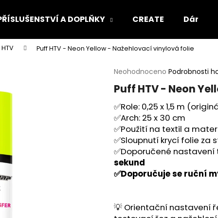
PŘÍSLUŠENSTVÍ A DOPLŇKY
CREATE
Dárkový
f HTV
Puff HTV - Neon Yellow - Nažehlovací vinylová folie
Co potřebujete najít?
Průměrné
Neohodnoceno
Podrobnosti h
hodnocení
Puff HTV - Neon Yel
produktu
HLEDAT
je
✅Role: 0,25 x 1,5 m (origin
0,0
✅Arch: 25 x 30 cm
z
5
✅Použití na textil a mate
Doporučujeme
hvězdiček.
✅Sloupnutí krycí folie za
✅Doporučené nastavení t
sekund
✅Doporučuje se ruční my
💡 Orientační nastavení ř