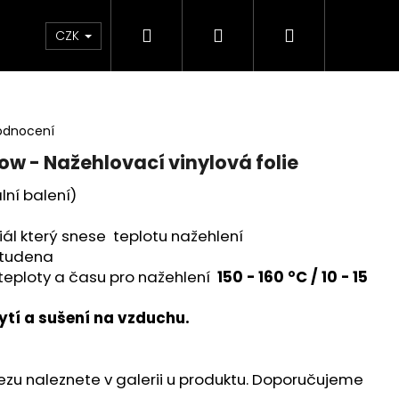
Hledat
Přihlášení
Nákupní
 poukaz
BLEŠÍ TRH🛍️
Doprava a platba
K
CZK
košík
odnocení
low - Nažehlovací vinylová folie
ální balení)
riál který snese teplotu nažehlení
 studena
eploty a času pro nažehlení
150 - 160 °C / 10 - 15
tí a sušení na vzduchu.
ezu naleznete v galerii u produktu. Doporučujeme