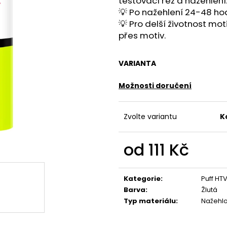
testovací řez a nažehlení
💡 Po nažehlení 24-48 ho
💡 Pro delší životnost mo
přes motiv.
VARIANTA
Možnosti doručení
Zvolte variantu
K
od
111 Kč
Měrná
cena:
Kategorie
:
Puff HT
Barva
:
Žlutá
Typ materiálu
:
Nažehl