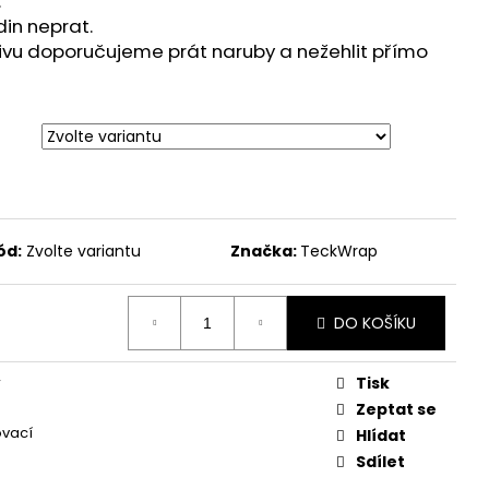
.
din neprat.
tivu doporučujeme prát naruby a nežehlit přímo
ód:
Zvolte variantu
Značka:
TeckWrap
DO KOŠÍKU
Tisk
V
Zeptat se
ovací
Hlídat
Sdílet